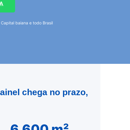
TA
apital baiana e todo Brasil
ainel chega no prazo,
6.600 m²