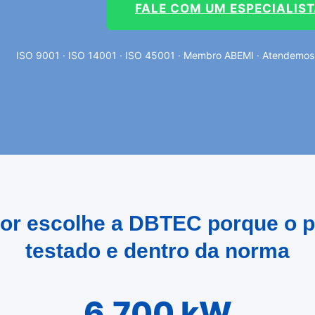
FALE COM UM ESPECIALIS
ISO 9001 · ISO 14001 · ISO 45001 · Membro ABEMI · Atendemos C
dor escolhe a DBTEC porque o p
testado e dentro da norma
6.700 kW