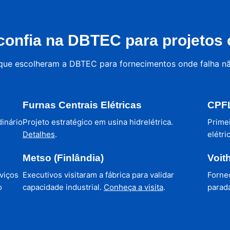
onfia na DBTEC para projetos c
 que escolheram a DBTEC para fornecimentos onde falha n
Furnas Centrais Elétricas
CPFL
dinário
Projeto estratégico em usina hidrelétrica.
Prime
Detalhes
.
elétri
Metso (Finlândia)
Voit
viços
Executivos visitaram a fábrica para validar
Forne
o
capacidade industrial.
Conheça a visita
.
parada