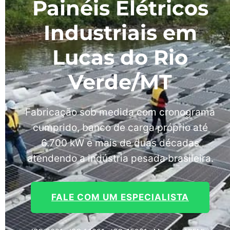
Painéis Elétricos
Industriais em
Lucas do Rio
Verde/MT
Fabricação sob medida com cronograma
cumprido, banco de carga próprio até
6.700 kW e mais de duas décadas
atendendo a indústria pesada brasileira.
FALE COM UM ESPECIALISTA