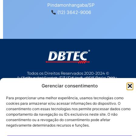
Pindamonhangaba/SP
(12) 3642-9006
Todos os Direitos Reservados 2020-2024 ©
Av Arthur dos Santos, 313 • Pq. Industrial Água Preta • Pindamonhangaba • SP • Brasil • CEP 12404-289
(12) 3642 9006
• dbtec@dbtec.com.br
Gerenciar consentimento
Para proporcionar uma melhor experiência, usamos tecnologias como
cookies para armazenar e/ou acessar informações do dispositivo. O
consentimento com essas tecnologias nos permite processar dados como
comportamento da navegação ou IDs exclusivos neste site. O não
consentimento ou a revogação do consentimento pode afetar
negativamente determinados recursos e funções.
SAC