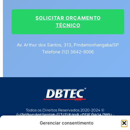
SOLICITAR ORÇAMENTO
TÉCNICO
Av. Arthur dos Santos, 313, Pindamonhangaba/SP
Telefone (12) 3642-9006
Todos os Direitos Reservados 2020-2024 ©
Av Arthur dos Santos, 313 • Pq. Industrial Água Preta • Pindamonhangaba • SP • Brasil • CEP 12404-289
(12) 3642 9006
• dbtec@dbtec.com.br
Gerenciar consentimento