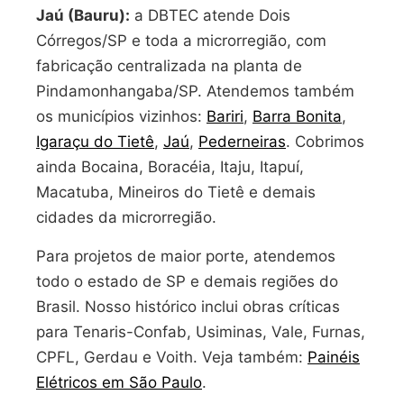
Jaú (Bauru):
a DBTEC atende Dois
Córregos/SP e toda a microrregião, com
fabricação centralizada na planta de
Pindamonhangaba/SP. Atendemos também
os municípios vizinhos:
Bariri
,
Barra Bonita
,
Igaraçu do Tietê
,
Jaú
,
Pederneiras
. Cobrimos
ainda Bocaina, Boracéia, Itaju, Itapuí,
Macatuba, Mineiros do Tietê e demais
cidades da microrregião.
Para projetos de maior porte, atendemos
todo o estado de SP e demais regiões do
Brasil. Nosso histórico inclui obras críticas
para Tenaris-Confab, Usiminas, Vale, Furnas,
CPFL, Gerdau e Voith. Veja também:
Painéis
Elétricos em São Paulo
.