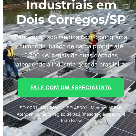
Industriais em
Dois Córregos/SP
Fabricação sob medida com cronograma
cumprido, banco de carga próprio até
6.700 kW e mais de duas décadas
atendendo a indústria pesada brasileira.
FALE COM UM ESPECIALISTA
ISO 9001 · ISO 14001 · ISO 45001 · Membro ABEMI ·
Atendemos microrregião de Jaú (mesorregião Bauru) e
todo Brasil