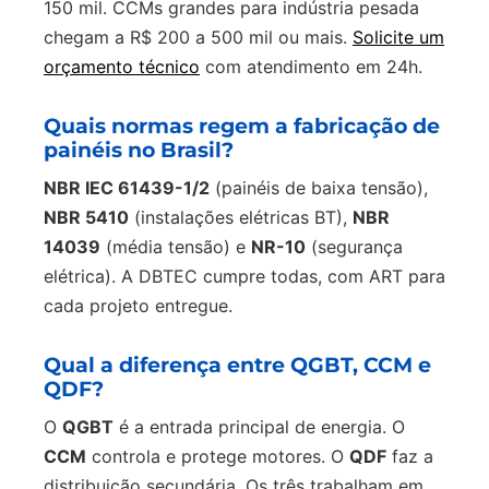
150 mil. CCMs grandes para indústria pesada
chegam a R$ 200 a 500 mil ou mais.
Solicite um
orçamento técnico
com atendimento em 24h.
Quais normas regem a fabricação de
painéis no Brasil?
NBR IEC 61439-1/2
(painéis de baixa tensão),
NBR 5410
(instalações elétricas BT),
NBR
14039
(média tensão) e
NR-10
(segurança
elétrica). A DBTEC cumpre todas, com ART para
cada projeto entregue.
Qual a diferença entre QGBT, CCM e
QDF?
O
QGBT
é a entrada principal de energia. O
CCM
controla e protege motores. O
QDF
faz a
distribuição secundária. Os três trabalham em