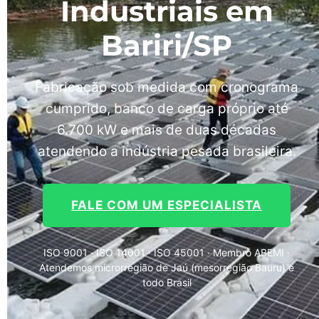
Industriais em
Bariri/SP
Fabricação sob medida com cronograma
cumprido, banco de carga próprio até
6.700 kW e mais de duas décadas
atendendo a indústria pesada brasileira.
FALE COM UM ESPECIALISTA
ISO 9001 · ISO 14001 · ISO 45001 · Membro ABEMI ·
Atendemos microrregião de Jaú (mesorregião Bauru) e
todo Brasil