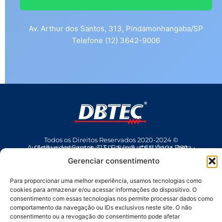
Av. Arthur dos Santos, 313, Pindamonhangaba/SP
Telefone (12) 3642-9006
Todos os Direitos Reservados 2020-2024 ©
Av Arthur dos Santos, 313 • Pq. Industrial Água Preta • Pindamonhangaba • SP • Brasil • CEP 12404-289
(12) 3642 9006
• dbtec@dbtec.com.br
Gerenciar consentimento
Para proporcionar uma melhor experiência, usamos tecnologias como
cookies para armazenar e/ou acessar informações do dispositivo. O
consentimento com essas tecnologias nos permite processar dados como
comportamento da navegação ou IDs exclusivos neste site. O não
consentimento ou a revogação do consentimento pode afetar