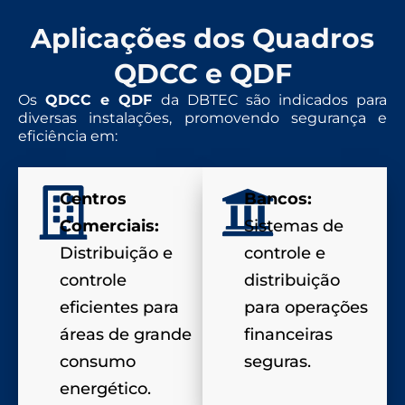
Aplicações dos Quadros
QDCC e QDF
Os
QDCC e QDF
da DBTEC são indicados para
diversas instalações, promovendo segurança e
eficiência em:
Centros
Bancos:
Comerciais:
Sistemas de
Distribuição e
controle e
controle
distribuição
eficientes para
para operações
áreas de grande
financeiras
consumo
seguras.
energético.