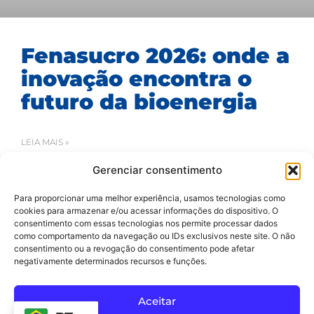
Fenasucro 2026: onde a
inovação encontra o
futuro da bioenergia
LEIA MAIS »
Gerenciar consentimento
16/07/2026
Para proporcionar uma melhor experiência, usamos tecnologias como
cookies para armazenar e/ou acessar informações do dispositivo. O
consentimento com essas tecnologias nos permite processar dados
como comportamento da navegação ou IDs exclusivos neste site. O não
consentimento ou a revogação do consentimento pode afetar
negativamente determinados recursos e funções.
SAC
Todos os Direitos Reservados 2020-2024 ©
Aceitar
Av Arthur dos Santos, 313 • Pq. Industrial Água Preta • Pindamonhangaba • SP • Brasil • CEP 12404-289