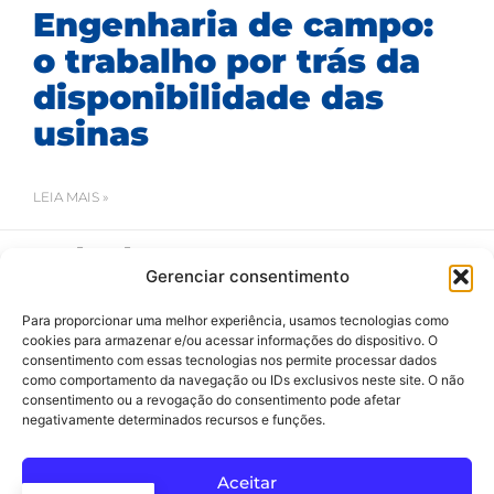
Engenharia de campo:
o trabalho por trás da
disponibilidade das
usinas
LEIA MAIS »
24/07/2026
Gerenciar consentimento
Para proporcionar uma melhor experiência, usamos tecnologias como
cookies para armazenar e/ou acessar informações do dispositivo. O
consentimento com essas tecnologias nos permite processar dados
como comportamento da navegação ou IDs exclusivos neste site. O não
consentimento ou a revogação do consentimento pode afetar
negativamente determinados recursos e funções.
SAC
Todos os Direitos Reservados 2020-2024 ©
Aceitar
Av Arthur dos Santos, 313 • Pq. Industrial Água Preta • Pindamonhangaba • SP • Brasil • CEP 12404-289