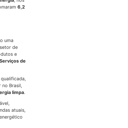
Energia
, nos
 somaram
6,2
mo uma
setor de
odutos e
Serviços de
qualificada,
 no Brasil,
ergia limpa
.
vel,
das atuais,
energético