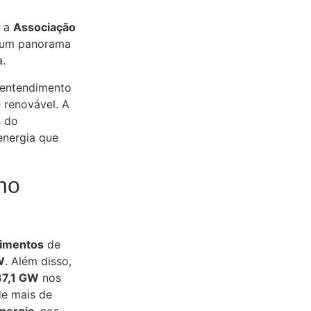
m a
Associação
a um panorama
a.
 entendimento
 renovável. A
s do
energia que
no
dimentos
de
W
. Além disso,
37,1 GW
nos
de mais de