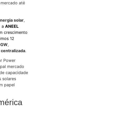
nergia solar
,
o a
ANEEL
 um crescimento
timos 12
 GW
,
 centralizada
.
ar Power
ncipal mercado
de capacidade
s solares
m papel
América