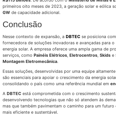
R$115 bilhões
. De acordo com o
Ministério de Minas e 
primeiros oito meses de 2023, a geração solar e eólica
GW
de capacidade adicional.
Conclusão
Nesse contexto de expansão, a
DBTEC
se posiciona co
fornecedora de soluções inovadoras e avançadas para o 
energia solar. A empresa oferece uma ampla gama de pr
serviços, como
Painéis Elétricos
,
Eletrocentros
,
Skids
e
Montagem Eletromecânica
.
Essas soluções, desenvolvidas por uma equipe altamente 
são essenciais para apoiar o crescimento da energia solar
consolidando o país como uma referência mundial em
en
A
DBTEC
está comprometida com o crescimento sustentá
desenvolvendo tecnologias que não só atendem às deman
mas que também pavimentam o caminho para um futuro 
mais eficiente e sustentável.