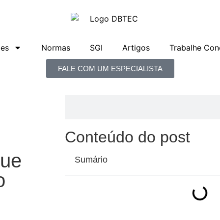
ões
Normas
SGI
Artigos
Trabalhe Con
FALE COM UM ESPECIALISTA
Conteúdo do post
gue
Sumário
o