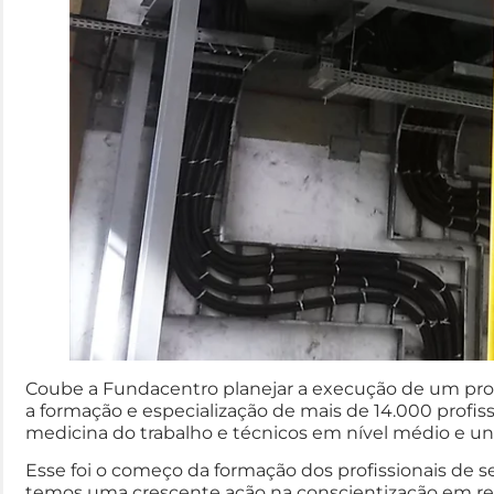
Coube a Fundacentro planejar a execução de um prog
a formação e especialização de mais de 14.000 profis
medicina do trabalho e técnicos em nível médio e univ
Esse foi o começo da formação dos profissionais de s
temos uma crescente ação na conscientização em rel