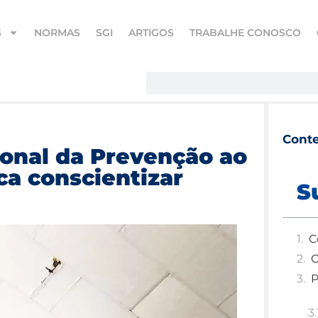
S
NORMAS
SGI
ARTIGOS
TRABALHE CONOSCO
Cont
onal da Prevenção ao
ca conscientizar
S
C
C
P