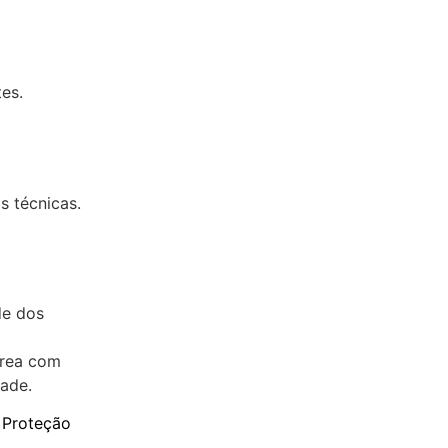
es.
s técnicas.
de dos
érea com
dade.
 Proteção