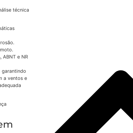
álise técnica
máticas
rrosão.
emoto.
4
, ABNT e NR
 garantindo
em a ventos e
 adequada
nça
 em