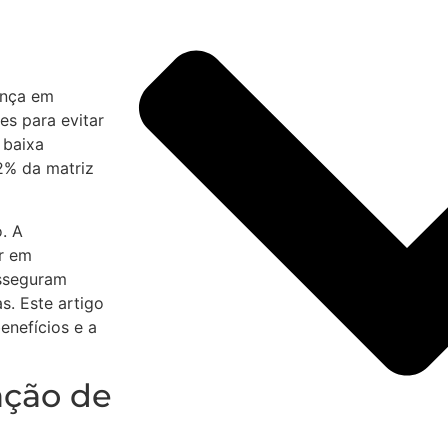
ança em
es para evitar
 baixa
12% da matriz
. A
er em
asseguram
s. Este artigo
enefícios e a
ação de