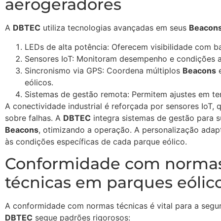
aerogeradores
A
DBTEC
utiliza tecnologias avançadas em seus
Beacon
LEDs de alta potência: Oferecem visibilidade com 
Sensores IoT: Monitoram desempenho e condições a
Sincronismo via GPS: Coordena múltiplos
Beacons
e
eólicos.
Sistemas de gestão remota: Permitem ajustes em te
A conectividade industrial é reforçada por sensores IoT, 
sobre falhas. A
DBTEC
integra sistemas de gestão para s
Beacons
, otimizando a operação. A personalização adapt
às condições específicas de cada parque eólico.
Conformidade com norma
técnicas em parques eólic
A conformidade com normas técnicas é vital para a segu
DBTEC
segue padrões rigorosos: