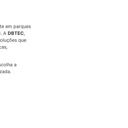
nte em parques
l. A
DBTEC
,
soluções que
cas,
scolha a
zada.