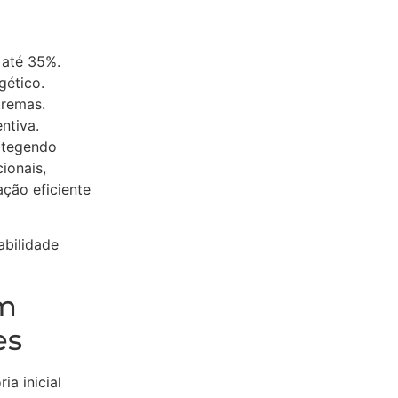
 até 35%.
gético.
tremas.
ntiva.
otegendo
ionais,
ação eficiente
abilidade
m
es
a inicial