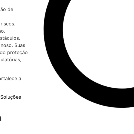
ção de
riscos.
ão.
stáculos.
inoso. Suas
ndo proteção
ulatórias,
rtalece a
: Soluções
m