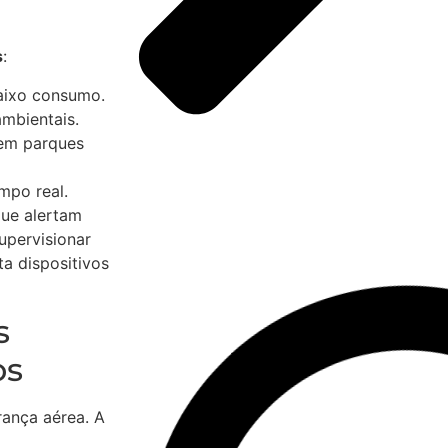
s
:
baixo consumo.
mbientais.
m parques
mpo real.
que alertam
upervisionar
a dispositivos
s
os
rança aérea. A