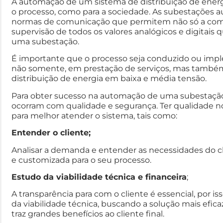
A automação de um sistema de distribuição de ener
o processo, como para a sociedade. As subestações 
normas de comunicação que permitem não só a comun
supervisão de todos os valores analógicos e digitai
uma subestação.
É importante que o processo seja conduzido ou i
não somente, em prestação de serviços, mas també
distribuição de energia em baixa e média tensão.
Para obter sucesso na automação de uma subestação d
ocorram com qualidade e segurança. Ter qualidade no
para melhor atender o sistema, tais como:
Entender o cliente;
Analisar a demanda e entender as necessidades do cli
e customizada para o seu processo.
Estudo da viabilidade técnica e financeira
;
A transparência para com o cliente é essencial, por is
da viabilidade técnica, buscando a solução mais efica
traz grandes benefícios ao cliente final.