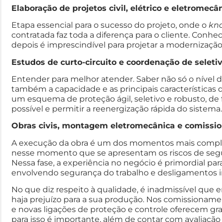
Elaboração de projetos civil, elétrico e eletromecâ
Etapa essencial para o sucesso do projeto, onde o
kn
contratada faz toda a diferença para o cliente. Con
depois é imprescindível para projetar a modernização
Estudos de curto-circuito e coordenação de seleti
Entender para melhor atender. Saber não só o nível de
também a capacidade e as principais características
um esquema de proteção ágil, seletivo e robusto, de
possível e permitir a reenergização rápida do sistema.
Obras civis, montagem eletromecânica e comissi
A execução da obra é um dos momentos mais compl
nesse momento que se apresentam os riscos de segu
Nessa fase, a experiência no negócio é primordial p
envolvendo segurança do trabalho e desligamentos in
No que diz respeito à qualidade, é inadmissível que
haja prejuízo para a sua produção. Nos comissionamen
e novas ligações de proteção e controle oferecem gr
para isso é importante, além de contar com avaliação