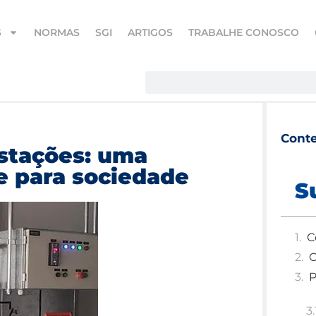
S
NORMAS
SGI
ARTIGOS
TRABALHE CONOSCO
Cont
stações: uma
e para sociedade
S
C
C
P