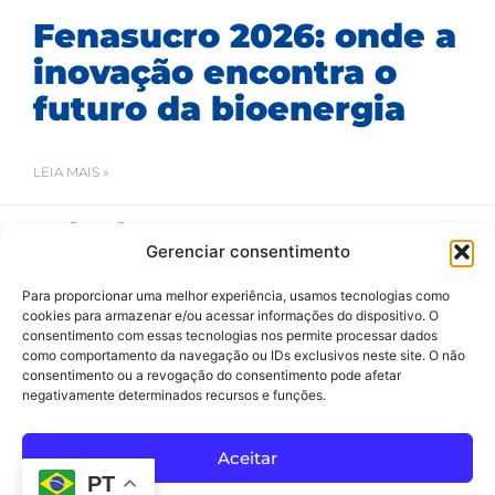
Fenasucro 2026: onde a
inovação encontra o
futuro da bioenergia
LEIA MAIS »
16/07/2026
Gerenciar consentimento
Para proporcionar uma melhor experiência, usamos tecnologias como
cookies para armazenar e/ou acessar informações do dispositivo. O
consentimento com essas tecnologias nos permite processar dados
como comportamento da navegação ou IDs exclusivos neste site. O não
consentimento ou a revogação do consentimento pode afetar
negativamente determinados recursos e funções.
SAC
Todos os Direitos Reservados 2020-2024 ©
Aceitar
Av Arthur dos Santos, 313 • Pq. Industrial Água Preta • Pindamonhangaba • SP • Brasil • CEP 12404-289
PT
(12) 3642 9006
• dbtec@dbtec.com.br