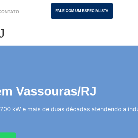
FALE COM UM ESPECIALISTA
CONTATO
J
s em Vassouras/RJ
700 kW e mais de duas décadas atendendo a indú