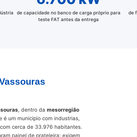
dústria
de capacidade no banco de carga próprio para
de 
teste FAT antes da entrega
 Vassouras
ssouras
, dentro da
mesorregião
e é um municipio com industrias,
o com cerca de 33.976 habitantes.
ram painel de prateleira: exigem