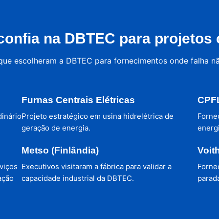
onfia na DBTEC para projetos c
 que escolheram a DBTEC para fornecimentos onde falha n
Furnas Centrais Elétricas
CPFL
dinário
Projeto estratégico em usina hidrelétrica de
Forne
geração de energia.
energi
Metso (Finlândia)
Voit
viços
Executivos visitaram a fábrica para validar a
Forne
ação
capacidade industrial da DBTEC.
parada