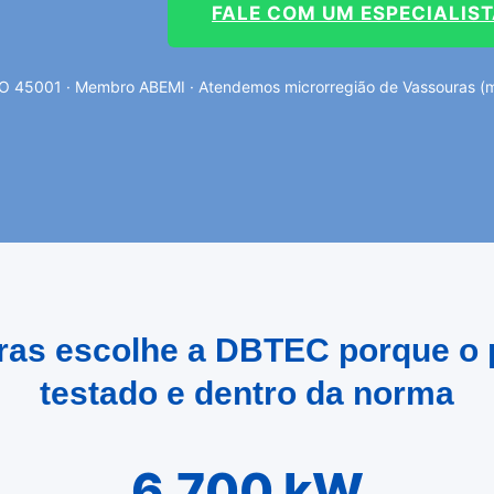
FALE COM UM ESPECIALIS
SO 45001 · Membro ABEMI · Atendemos microrregião de Vassouras (mes
ras escolhe a DBTEC porque o 
testado e dentro da norma
6.700 kW