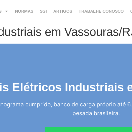
S
NORMAS
SGI
ARTIGOS
TRABALHE CONOSCO
ndustriais em Vassouras/R
is Elétricos Industriai
nograma cumprido, banco de carga próprio até 6.
pesada brasileira.