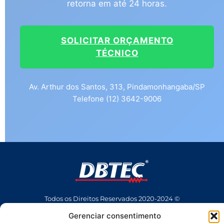
retorna em até 24 horas.
SOLICITAR ORÇAMENTO
TÉCNICO
Av. Arthur dos Santos, 313, Pindamonhangaba/SP
Telefone (12) 3642-9006
Todos os Direitos Reservados 2020-2024 ©
Av Arthur dos Santos, 313 • Pq. Industrial Água Preta • Pindamonhangaba • SP • Brasil • CEP 12404-289
(12) 3642 9006
• dbtec@dbtec.com.br
Gerenciar consentimento