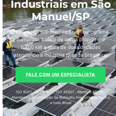
Industriais em São
Manuel/SP
Fabricação sob medida com cronograma
cumprido, banco de carga próprio até
6.700 kW e mais de duas décadas
atendendo a indústria pesada brasileira.
FALE COM UM ESPECIALISTA
ISO 9001 · ISO 14001 · ISO 45001 · Membro ABEMI ·
Atendemos microrregião de Botucatu (mesorregião Bauru)
e todo Brasil