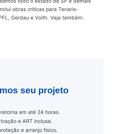
endemos todo o estado de SP e demais
nclui obras críticas para Tenaris-
CPFL, Gerdau e Voith. Veja também:
amos seu projeto
retorna em até 24 horas.
cação e ART inclusa.
proteção e arranjo físico.