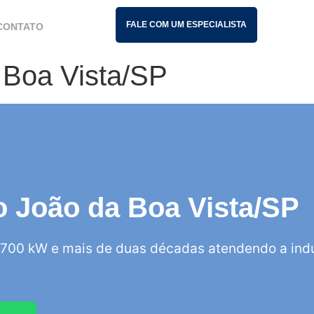
FALE COM UM ESPECIALISTA
CONTATO
a Boa Vista/SP
ão João da Boa Vista/SP
700 kW e mais de duas décadas atendendo a indú