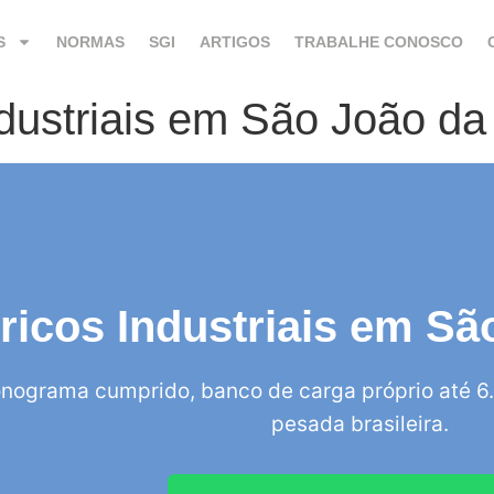
S
NORMAS
SGI
ARTIGOS
TRABALHE CONOSCO
ndustriais em São João d
tricos Industriais em S
nograma cumprido, banco de carga próprio até 6.
pesada brasileira.