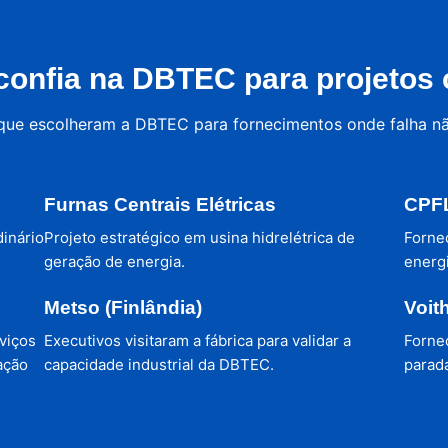
onfia na DBTEC para projetos c
 que escolheram a DBTEC para fornecimentos onde falha n
Furnas Centrais Elétricas
CPFL
dinário
Projeto estratégico em usina hidrelétrica de
Forne
geração de energia.
energi
Metso (Finlândia)
Voit
viços
Executivos visitaram a fábrica para validar a
Forne
ação
capacidade industrial da DBTEC.
parada