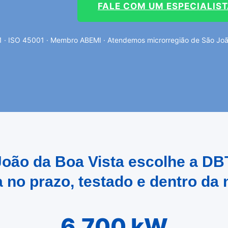
FALE COM UM ESPECIALIS
 · ISO 45001 · Membro ABEMI · Atendemos microrregião de São João
 João da Boa Vista escolhe a DB
 no prazo, testado e dentro da
6.700 kW