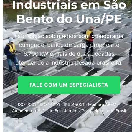
Industriais em São
Bento do Una/PE
Fabricação sob medida com cronograma
cumprido, banco de carga próprio até
6.700 kW e mais de duas décadas
atendendo a indústria pesada brasileira.
FALE COM UM ESPECIALISTA
ISO 9001 · ISO 14001 · ISO 45001 · Membro ABEMI ·
Atendemos região de Belo Jardim ¿ Pesqueira e todo Brasil