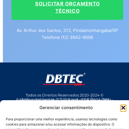
SOLICITAR ORÇAMENTO
TÉCNICO
Av. Arthur dos Santos, 313, Pindamonhangaba/SP
Telefone (12) 3642-9006
Todos os Direitos Reservados 2020-2024 ©
Av Arthur dos Santos, 313 • Pq. Industrial Água Preta • Pindamonhangaba • SP • Brasil • CEP 12404-289
(12) 3642 9006
• dbtec@dbtec.com.br
Gerenciar consentimento
Para proporcionar uma melhor experiência, usamos tecnologias como
cookies para armazenar e/ou acessar informações do dispositivo. O