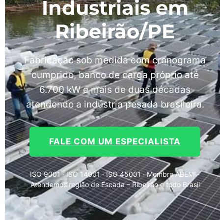
Industriais em
Ribeirão/PE
Fabricação sob medida com cronograma
cumprido, banco de carga próprio até
6.700 kW e mais de duas décadas
atendendo a indústria pesada brasileira.
FALE COM UM ESPECIALISTA
ISO 9001 · ISO 14001 · ISO 45001 · Membro ABEMI ·
Atendemos região de Escada – Ribeirão e todo Brasil