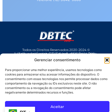
Todos os Direitos Reservados 2020-2024 ©
Av Arthur dos Santos, 313 • Pq. Industrial Água Preta • Pindamonhangaba • SP • Brasil • CEP 12404-289
(12) 3642 9006
• dbtec@dbtec.com.br
Gerenciar consentimento
Para proporcionar uma melhor experiência, usamos tecnologias como
cookies para armazenar e/ou acessar informações do dispositivo. O
consentimento com essas tecnologias nos permite processar dados como
comportamento da navegação ou IDs exclusivos neste site. O não
consentimento ou a revogação do consentimento pode afetar
negativamente determinados recursos e funções.
SAC
Aceitar