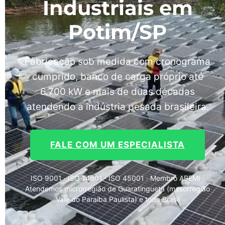
Industriais em
Potim/SP
Fabricação sob medida com cronograma
cumprido, banco de carga próprio até
6.700 kW e mais de duas décadas
atendendo a indústria pesada brasileira.
FALE COM UM ESPECIALISTA
ISO 9001 · ISO 14001 · ISO 45001 · Membro ABEMI ·
Atendemos microrregião de Guaratinguetá (mesorregião
Vale do Paraíba Paulista) e todo Brasil