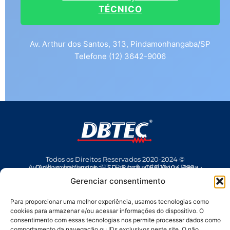
TÉCNICO
Av. Arthur dos Santos, 313, Pindamonhangaba/SP
Telefone (12) 3642-9006
Todos os Direitos Reservados 2020-2024 ©
Av Arthur dos Santos, 313 • Pq. Industrial Água Preta • Pindamonhangaba • SP • Brasil • CEP 12404-289
(12) 3642 9006
• dbtec@dbtec.com.br
Gerenciar consentimento
Para proporcionar uma melhor experiência, usamos tecnologias como
cookies para armazenar e/ou acessar informações do dispositivo. O
consentimento com essas tecnologias nos permite processar dados como
comportamento da navegação ou IDs exclusivos neste site. O não