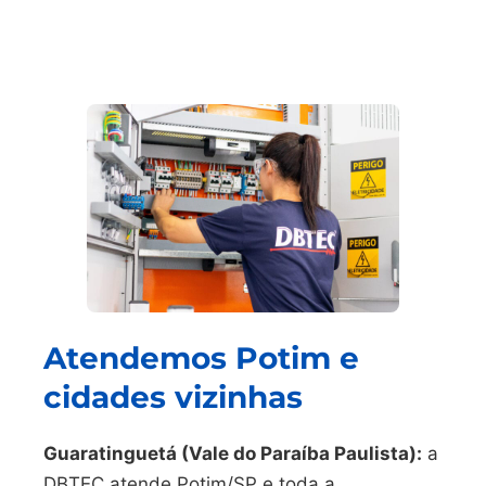
Atendemos Potim e
cidades vizinhas
Guaratinguetá (Vale do Paraíba Paulista):
a
DBTEC atende Potim/SP e toda a