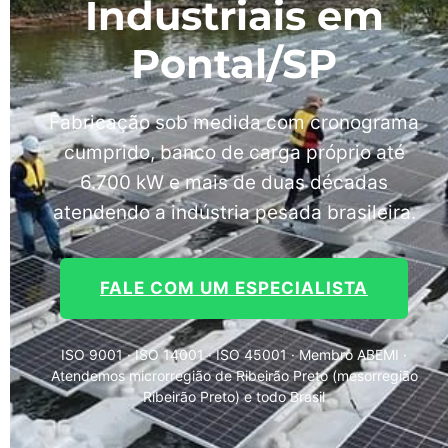
Industriais em
Pontal/SP
Fabricação sob medida com cronograma
cumprido, banco de carga próprio até
6.700 kW e mais de duas décadas
atendendo a indústria pesada brasileira.
FALE COM UM ESPECIALISTA
ISO 9001 · ISO 14001 · ISO 45001 · Membro ABEMI ·
Atendemos microrregião de Ribeirão Preto (mesorregião
Ribeirão Preto) e todo Brasil