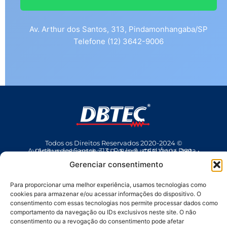
Av. Arthur dos Santos, 313, Pindamonhangaba/SP
Telefone (12) 3642-9006
Todos os Direitos Reservados 2020-2024 ©
Av Arthur dos Santos, 313 • Pq. Industrial Água Preta • Pindamonhangaba • SP • Brasil • CEP 12404-289
(12) 3642 9006
• dbtec@dbtec.com.br
Gerenciar consentimento
Para proporcionar uma melhor experiência, usamos tecnologias como
cookies para armazenar e/ou acessar informações do dispositivo. O
consentimento com essas tecnologias nos permite processar dados como
comportamento da navegação ou IDs exclusivos neste site. O não
consentimento ou a revogação do consentimento pode afetar