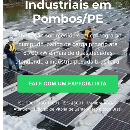
Industriais em
Pombos/PE
Fabricação sob medida com cronograma
cumprido, banco de carga próprio até
6.700 kW e mais de duas décadas
atendendo a indústria pesada brasileira.
FALE COM UM ESPECIALISTA
ISO 9001 · ISO 14001 · ISO 45001 · Membro ABEMI ·
Atendemos região de Vitória de Santo Antão e todo Brasil