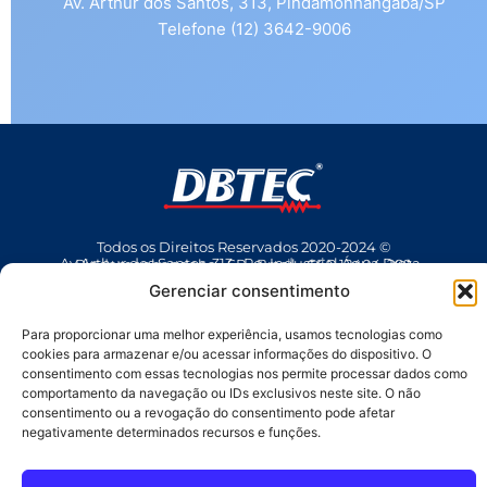
Av. Arthur dos Santos, 313, Pindamonhangaba/SP
Telefone (12) 3642-9006
Todos os Direitos Reservados 2020-2024 ©
Av Arthur dos Santos, 313 • Pq. Industrial Água Preta • Pindamonhangaba • SP • Brasil • CEP 12404-289
(12) 3642 9006
• dbtec@dbtec.com.br
Gerenciar consentimento
Para proporcionar uma melhor experiência, usamos tecnologias como
cookies para armazenar e/ou acessar informações do dispositivo. O
consentimento com essas tecnologias nos permite processar dados como
comportamento da navegação ou IDs exclusivos neste site. O não
consentimento ou a revogação do consentimento pode afetar
negativamente determinados recursos e funções.
SAC