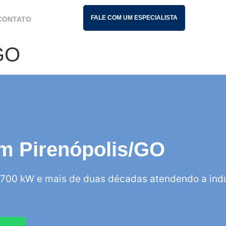
FALE COM UM ESPECIALISTA
CONTATO
/GO
 em Pirenópolis/GO
700 kW e mais de duas décadas atendendo a indú