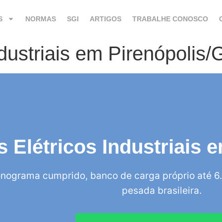
S
NORMAS
SGI
ARTIGOS
TRABALHE CONOSCO
ndustriais em Pirenópolis
s Elétricos Industriais
nograma cumprido, banco de carga próprio até 6.
pesada brasileira.