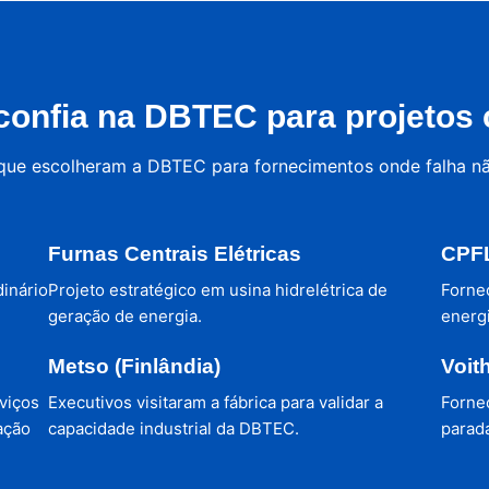
onfia na DBTEC para projetos c
 que escolheram a DBTEC para fornecimentos onde falha n
Furnas Centrais Elétricas
CPFL
dinário
Projeto estratégico em usina hidrelétrica de
Forne
geração de energia.
energi
Metso (Finlândia)
Voit
viços
Executivos visitaram a fábrica para validar a
Forne
ação
capacidade industrial da DBTEC.
parada