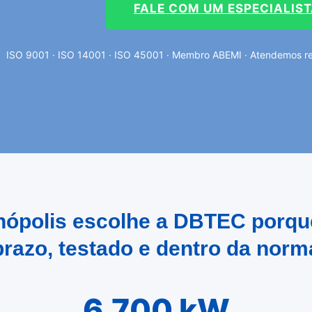
FALE COM UM ESPECIALIS
ISO 9001 · ISO 14001 · ISO 45001 · Membro ABEMI · Atendemos reg
enópolis escolhe a DBTEC porqu
prazo, testado e dentro da norm
6.700 kW