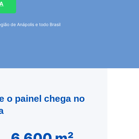
TA
ião de Anápolis e todo Brasil
e o painel chega no
a
6.600 m²