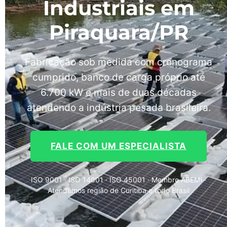
Industriais em
Piraquara/PR
Fabricação sob medida com cronograma
cumprido, banco de carga próprio até
6.700 kW e mais de duas décadas
atendendo a indústria pesada brasileira.
FALE COM UM ESPECIALISTA
ISO 9001 · ISO 14001 · ISO 45001 · Membro ABEMI ·
Atendemos região de Curitiba e todo Brasil