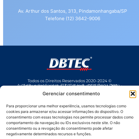
Av. Arthur dos Santos, 313, Pindamonhangaba/SP
Telefone (12) 3642-9006
Todos os Direitos Reservados 2020-2024 ©
Av Arthur dos Santos, 313 • Pq. Industrial Água Preta • Pindamonhangaba • SP • Brasil • CEP 12404-289
(12) 3642 9006
• dbtec@dbtec.com.br
Gerenciar consentimento
Para proporcionar uma melhor experiência, usamos tecnologias como
cookies para armazenar e/ou acessar informações do dispositivo. O
consentimento com essas tecnologias nos permite processar dados como
comportamento da navegação ou IDs exclusivos neste site. O não
consentimento ou a revogação do consentimento pode afetar
negativamente determinados recursos e funções.