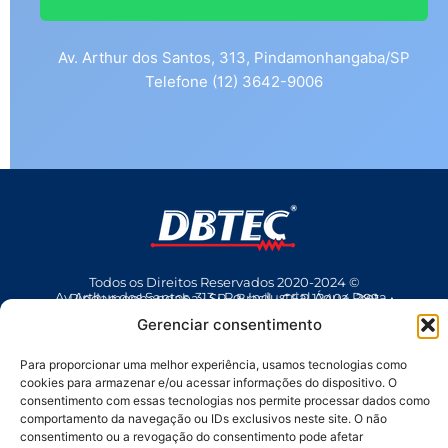
Av. Arthur dos Santos, 313, Pindamonhangaba/SP
Telefone (12) 3642-9006
Todos os Direitos Reservados 2020-2024 ©
Av Arthur dos Santos, 313 • Pq. Industrial Água Preta • Pindamonhangaba • SP • Brasil • CEP 12404-289
(12) 3642 9006
• dbtec@dbtec.com.br
Gerenciar consentimento
Para proporcionar uma melhor experiência, usamos tecnologias como
cookies para armazenar e/ou acessar informações do dispositivo. O
consentimento com essas tecnologias nos permite processar dados como
comportamento da navegação ou IDs exclusivos neste site. O não
consentimento ou a revogação do consentimento pode afetar