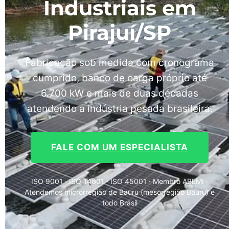
Industriais em
Pirajuí/SP
Fabricação sob medida com cronograma
cumprido, banco de carga próprio até
6.700 kW e mais de duas décadas
atendendo a indústria pesada brasileira.
FALE COM UM ESPECIALISTA
ISO 9001 · ISO 14001 · ISO 45001 · Membro ABEMI ·
Atendemos microrregião de Bauru (mesorregião Bauru) e
todo Brasil