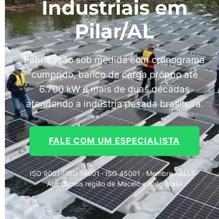
Industriais em
Pilar/AL
Fabricação sob medida com cronograma
cumprido, banco de carga próprio até
6.700 kW e mais de duas décadas
atendendo a indústria pesada brasileira.
FALE COM UM ESPECIALISTA
ISO 9001 · ISO 14001 · ISO 45001 · Membro ABEMI ·
Atendemos região de Maceió e todo Brasil