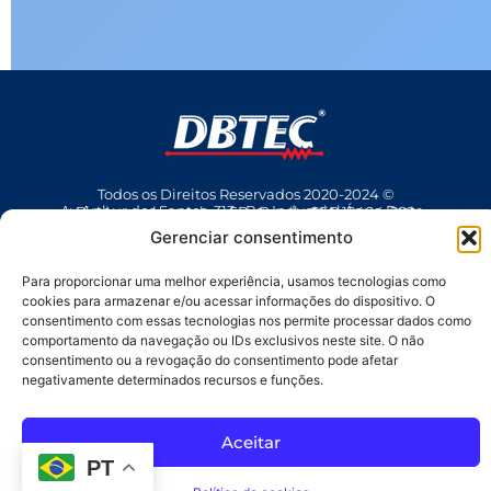
Todos os Direitos Reservados 2020-2024 ©
Av Arthur dos Santos, 313 • Pq. Industrial Água Preta • Pindamonhangaba • SP • Brasil • CEP 12404-289
(12) 3642 9006
• dbtec@dbtec.com.br
Gerenciar consentimento
Para proporcionar uma melhor experiência, usamos tecnologias como
cookies para armazenar e/ou acessar informações do dispositivo. O
consentimento com essas tecnologias nos permite processar dados como
comportamento da navegação ou IDs exclusivos neste site. O não
consentimento ou a revogação do consentimento pode afetar
negativamente determinados recursos e funções.
SAC
Aceitar
PT