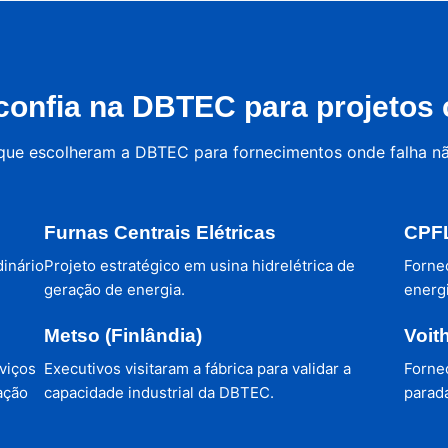
onfia na DBTEC para projetos c
 que escolheram a DBTEC para fornecimentos onde falha n
Furnas Centrais Elétricas
CPFL
dinário
Projeto estratégico em usina hidrelétrica de
Forne
geração de energia.
energi
Metso (Finlândia)
Voit
viços
Executivos visitaram a fábrica para validar a
Forne
ação
capacidade industrial da DBTEC.
parada