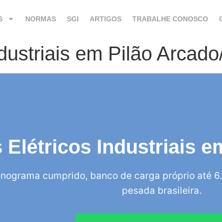
S
NORMAS
SGI
ARTIGOS
TRABALHE CONOSCO
ndustriais em Pilão Arcad
s Elétricos Industriais 
nograma cumprido, banco de carga próprio até 6.
pesada brasileira.