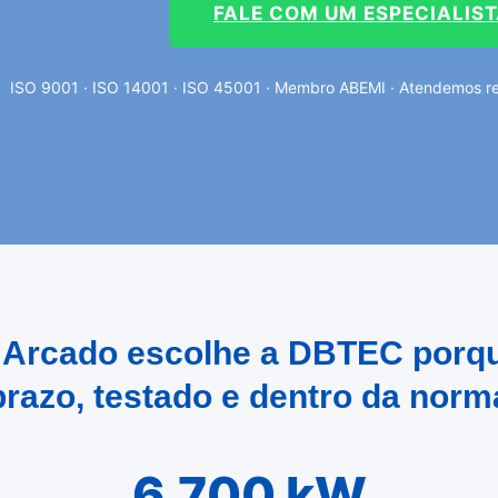
FALE COM UM ESPECIALIS
ISO 9001 · ISO 14001 · ISO 45001 · Membro ABEMI · Atendemos reg
ão Arcado escolhe a DBTEC porqu
prazo, testado e dentro da norm
6.700 kW