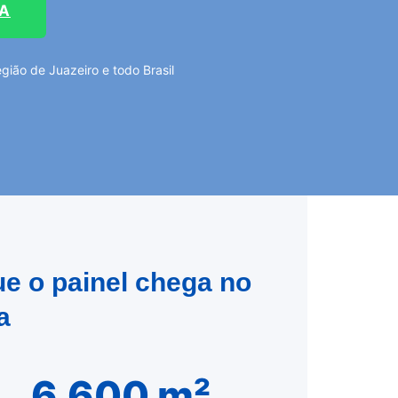
TA
ião de Juazeiro e todo Brasil
e o painel chega no
a
6.600 m²