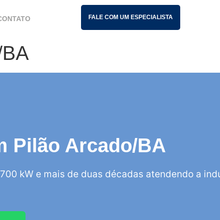
FALE COM UM ESPECIALISTA
CONTATO
o/BA
em Pilão Arcado/BA
700 kW e mais de duas décadas atendendo a indú