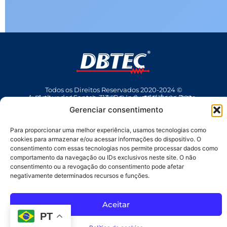
Todos os Direitos Reservados 2020-2024 ©
Av Arthur dos Santos, 313 • Pq. Industrial Água Preta • Pindamonhangaba • SP • Brasil • CEP 12404-289
(12) 3642 9006
• dbtec@dbtec.com.br
Gerenciar consentimento
Para proporcionar uma melhor experiência, usamos tecnologias como
cookies para armazenar e/ou acessar informações do dispositivo. O
consentimento com essas tecnologias nos permite processar dados como
comportamento da navegação ou IDs exclusivos neste site. O não
consentimento ou a revogação do consentimento pode afetar
negativamente determinados recursos e funções.
SAC
Aceitar
PT