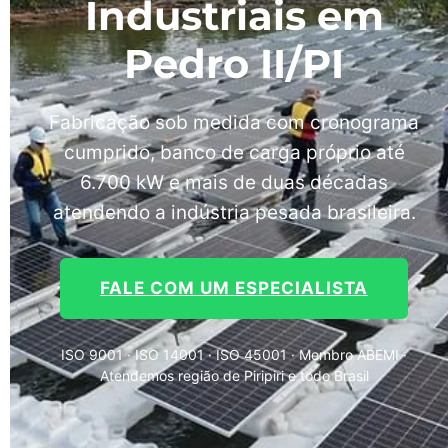
Industriais em
Pedro II/PI
Fabricação sob medida com cronograma
cumprido, banco de carga próprio até
6.700 kW e mais de duas décadas
atendendo a indústria pesada brasileira.
FALE COM UM ESPECIALISTA
ISO 9001 · ISO 14001 · ISO 45001 · Membro ABEMI ·
Atendemos região de Piripiri e todo Brasil