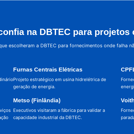
onfia na DBTEC para projetos c
 que escolheram a DBTEC para fornecimentos onde falha n
Furnas Centrais Elétricas
CPFL
dinário
Projeto estratégico em usina hidrelétrica de
Forne
geração de energia.
energi
Metso (Finlândia)
Voit
viços
Executivos visitaram a fábrica para validar a
Forne
ação
capacidade industrial da DBTEC.
parada