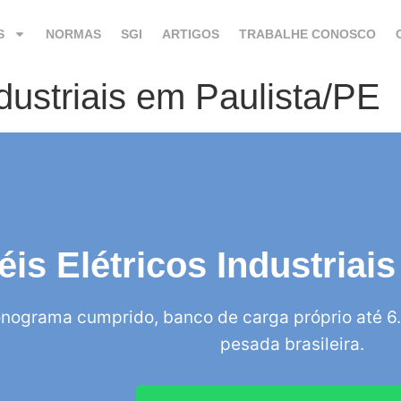
S
NORMAS
SGI
ARTIGOS
TRABALHE CONOSCO
ndustriais em Paulista/PE
éis Elétricos Industriai
nograma cumprido, banco de carga próprio até 6.
pesada brasileira.