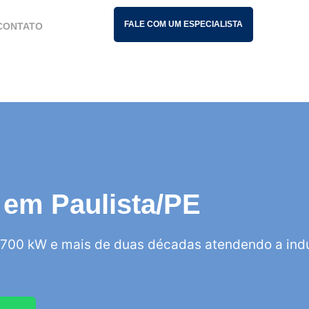
FALE COM UM ESPECIALISTA
CONTATO
s em Paulista/PE
700 kW e mais de duas décadas atendendo a indú