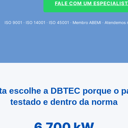
FALE COM UM ESPECIALIS
ISO 9001 · ISO 14001 · ISO 45001 · Membro ABEMI · Atendemos re
sta escolhe a DBTEC porque o p
testado e dentro da norma
6.700 kW