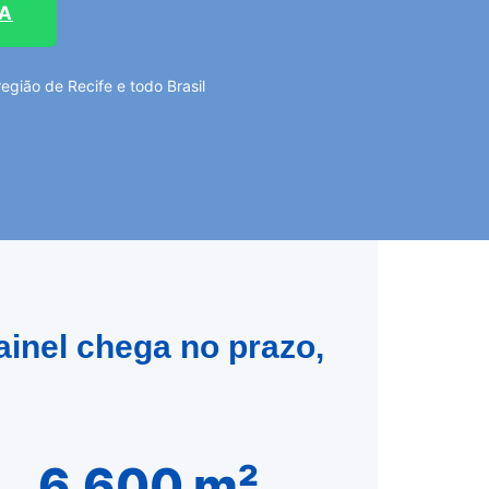
TA
gião de Recife e todo Brasil
ainel chega no prazo,
6.600 m²