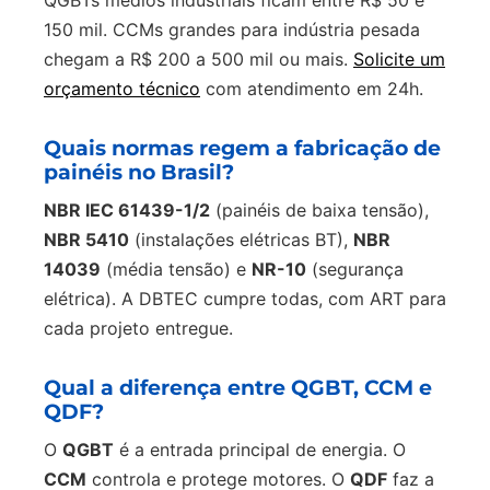
QGBTs médios industriais ficam entre R$ 50 e
150 mil. CCMs grandes para indústria pesada
chegam a R$ 200 a 500 mil ou mais.
Solicite um
orçamento técnico
com atendimento em 24h.
Quais normas regem a fabricação de
painéis no Brasil?
NBR IEC 61439-1/2
(painéis de baixa tensão),
NBR 5410
(instalações elétricas BT),
NBR
14039
(média tensão) e
NR-10
(segurança
elétrica). A DBTEC cumpre todas, com ART para
cada projeto entregue.
Qual a diferença entre QGBT, CCM e
QDF?
O
QGBT
é a entrada principal de energia. O
CCM
controla e protege motores. O
QDF
faz a