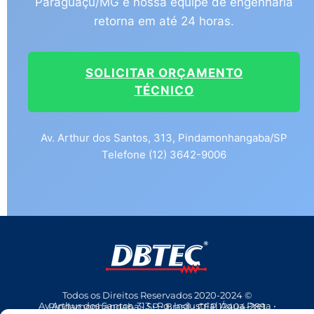
Paraguaçu/MG e nossa equipe de engenharia
retorna em até 24 horas.
SOLICITAR ORÇAMENTO
TÉCNICO
Av. Arthur dos Santos, 313, Pindamonhangaba/SP
Telefone (12) 3642-9006
Todos os Direitos Reservados 2020-2024 ©
Av Arthur dos Santos, 313 • Pq. Industrial Água Preta • Pindamonhangaba • SP • Brasil • CEP 12404-289