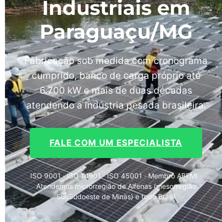
Industriais em
Paraguaçu/MG
Fabricação sob medida com cronograma
cumprido, banco de carga próprio até
6.700 kW e mais de duas décadas
atendendo a indústria pesada brasileira.
FALE COM UM ESPECIALISTA
ISO 9001 · ISO 14001 · ISO 45001 · Membro ABEMI ·
Atendemos microrregião de Alfenas (mesorregião
Sul/Sudoeste de Minas) e todo Brasil