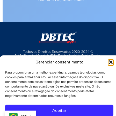
Todos os Direitos Reservados 2020-2024 ©
Av Arthur dos Santos, 313 • Pq. Industrial Água Preta • Pindamonhangaba • SP • Brasil • CEP 12404-289
(12) 3642 9006
• dbtec@dbtec.com.br
Gerenciar consentimento
Para proporcionar uma melhor experiência, usamos tecnologias como
cookies para armazenar e/ou acessar informações do dispositivo. O
consentimento com essas tecnologias nos permite processar dados como
comportamento da navegação ou IDs exclusivos neste site. O não
consentimento ou a revogação do consentimento pode afetar
negativamente determinados recursos e funções.
SAC
Aceitar