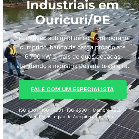
Industriais em
Ouricuri/PE
Fabricação sob medida com cronograma
cumprido, banco de carga próprio até
6.700 kW e mais de duas décadas
atendendo a indústria pesada brasileira.
FALE COM UM ESPECIALISTA
ISO 9001 · ISO 14001 · ISO 45001 · Membro ABEMI ·
Atendemos região de Araripina e todo Brasil