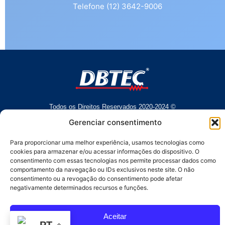
Telefone (12) 3642-9006
Todos os Direitos Reservados 2020-2024 ©
Av Arthur dos Santos, 313 • Pq. Industrial Água Preta • Pindamonhangaba • SP • Brasil • CEP 12404-289
Gerenciar consentimento
(12) 3642 9006
• dbtec@dbtec.com.br
Para proporcionar uma melhor experiência, usamos tecnologias como
cookies para armazenar e/ou acessar informações do dispositivo. O
consentimento com essas tecnologias nos permite processar dados como
comportamento da navegação ou IDs exclusivos neste site. O não
consentimento ou a revogação do consentimento pode afetar
negativamente determinados recursos e funções.
SAC
Aceitar