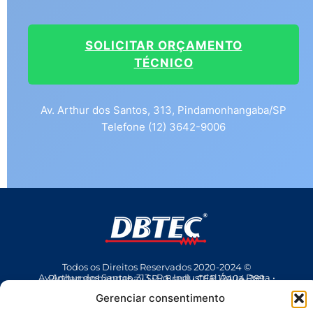
SOLICITAR ORÇAMENTO
TÉCNICO
Av. Arthur dos Santos, 313, Pindamonhangaba/SP
Telefone (12) 3642-9006
Todos os Direitos Reservados 2020-2024 ©
Av Arthur dos Santos, 313 • Pq. Industrial Água Preta • Pindamonhangaba • SP • Brasil • CEP 12404-289
(12) 3642 9006
• dbtec@dbtec.com.br
Gerenciar consentimento