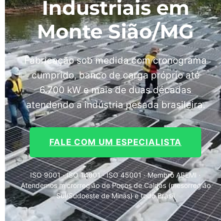
Industriais em
Monte Sião/MG
Fabricação sob medida com cronograma
cumprido, banco de carga próprio até
6.700 kW e mais de duas décadas
atendendo a indústria pesada brasileira.
FALE COM UM ESPECIALISTA
ISO 9001 · ISO 14001 · ISO 45001 · Membro ABEMI ·
Atendemos microrregião de Poços de Caldas (mesorregião
Sul/Sudoeste de Minas) e todo Brasil