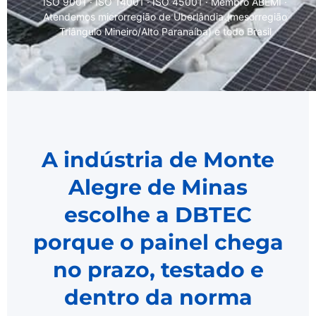
ISO 9001 · ISO 14001 · ISO 45001 · Membro ABEMI ·
Atendemos microrregião de Uberlândia (mesorregião
Triângulo Mineiro/Alto Paranaíba) e todo Brasil
A indústria de Monte
Alegre de Minas
escolhe a DBTEC
porque o painel chega
no prazo, testado e
dentro da norma