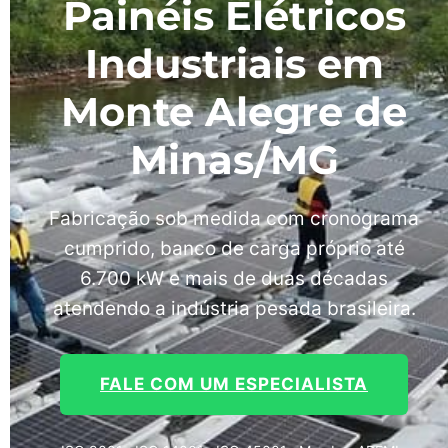
Painéis Elétricos
Industriais em
Monte Alegre de
Minas/MG
Fabricação sob medida com cronograma
cumprido, banco de carga próprio até
6.700 kW e mais de duas décadas
atendendo a indústria pesada brasileira.
FALE COM UM ESPECIALISTA