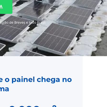
TA
gião de Breves e todo Brasil
e o painel chega no
rma