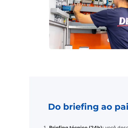
Do briefing ao p
Briefing técnico (24h):
você desc