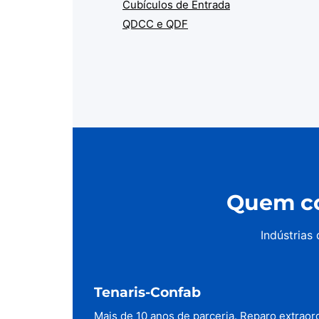
Cubículos de Entrada
QDCC e QDF
Quem co
Indústrias
Tenaris-Confab
Mais de 10 anos de parceria. Reparo extraor