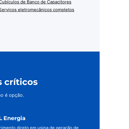
Cubículos de Banco de Capacitores
Serviços eletromecânicos completos
críticos
ão é opção.
L Energia
cimento direto em usina de geração de