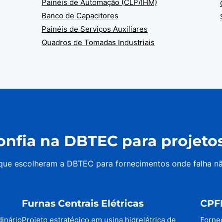
Painéis de Automação (CLP/IHM)
Banco de Capacitores
Painéis de Serviços Auxiliares
Quadros de Tomadas Industriais
nfia na DBTEC para projetos 
 que escolheram a DBTEC para fornecimentos onde falha n
Furnas Centrais Elétricas
CPF
dinário
Projeto estratégico em usina hidrelétrica de
Forne