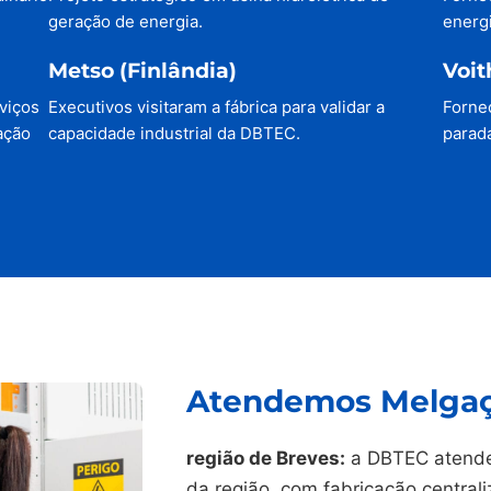
geração de energia.
energi
Metso (Finlândia)
Voit
viços
Executivos visitaram a fábrica para validar a
Forne
ação
capacidade industrial da DBTEC.
parada
Atendemos Melgaço
região de Breves:
a DBTEC atende
da região, com fabricação central