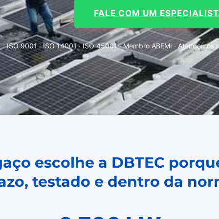
FALE COM UM ESPECIALIS
ISO 9001 · ISO 14001 · ISO 45001 · Membro ABEMI · Atendemos re
gaço escolhe a DBTEC porqu
azo, testado e dentro da no