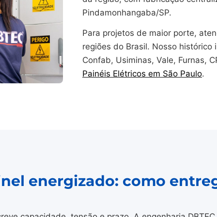
Pindamonhangaba/SP.
Para projetos de maior porte, at
regiões do Brasil. Nosso histórico i
Confab, Usiminas, Vale, Furnas, 
Painéis Elétricos em São Paulo
.
ainel energizado: como entre
reve capacidade, tensão e prazo. A engenharia DBTEC 