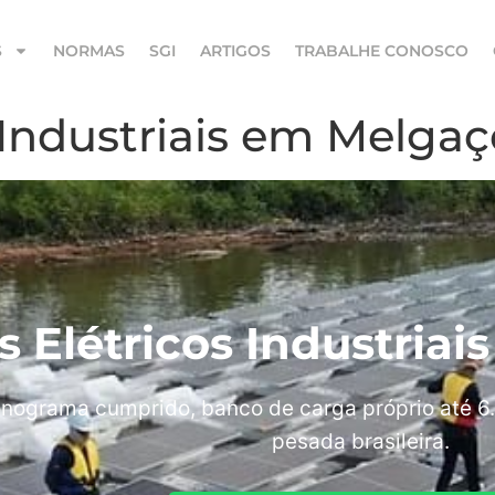
S
NORMAS
SGI
ARTIGOS
TRABALHE CONOSCO
s Industriais em Melga
s Elétricos Industria
nograma cumprido, banco de carga próprio até 6.
pesada brasileira.