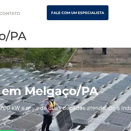
FALE COM UM ESPECIALISTA
CONTATO
ço/PA
is em Melgaço/PA
700 kW e mais de duas décadas atendendo a indú