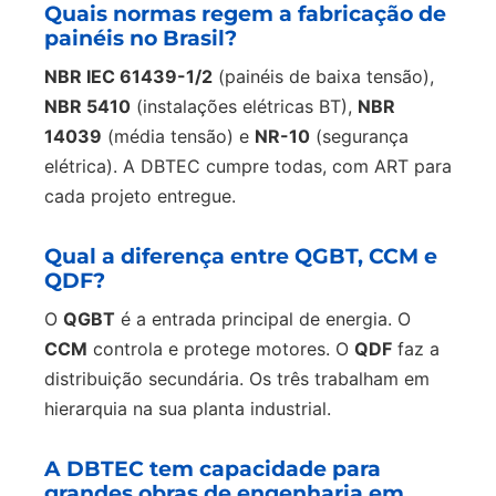
Quais normas regem a fabricação de
painéis no Brasil?
NBR IEC 61439-1/2
(painéis de baixa tensão),
NBR 5410
(instalações elétricas BT),
NBR
14039
(média tensão) e
NR-10
(segurança
elétrica). A DBTEC cumpre todas, com ART para
cada projeto entregue.
Qual a diferença entre QGBT, CCM e
QDF?
O
QGBT
é a entrada principal de energia. O
CCM
controla e protege motores. O
QDF
faz a
distribuição secundária. Os três trabalham em
hierarquia na sua planta industrial.
A DBTEC tem capacidade para
grandes obras de engenharia em