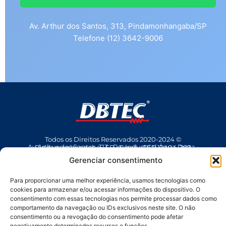
Av. Arthur dos Santos, 313, Pindamonhangaba/SP
Telefone (12) 3642-9006
Todos os Direitos Reservados 2020-2024 ©
Av Arthur dos Santos, 313 • Pq. Industrial Água Preta • Pindamonhangaba • SP • Brasil • CEP 12404-289
(12) 3642 9006
• dbtec@dbtec.com.br
Gerenciar consentimento
Para proporcionar uma melhor experiência, usamos tecnologias como
cookies para armazenar e/ou acessar informações do dispositivo. O
consentimento com essas tecnologias nos permite processar dados como
comportamento da navegação ou IDs exclusivos neste site. O não
consentimento ou a revogação do consentimento pode afetar
negativamente determinados recursos e funções.