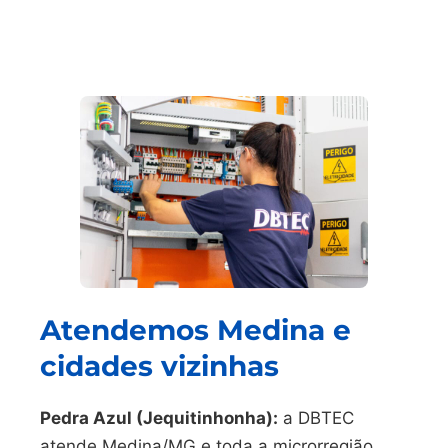
Atendemos Medina e
cidades vizinhas
Pedra Azul (Jequitinhonha):
a DBTEC
atende Medina/MG e toda a microrregião,