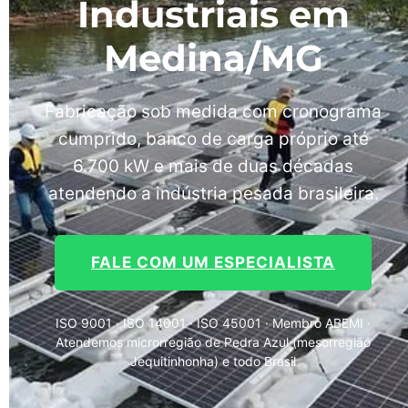
Industriais em
Medina/MG
Fabricação sob medida com cronograma
cumprido, banco de carga próprio até
6.700 kW e mais de duas décadas
atendendo a indústria pesada brasileira.
FALE COM UM ESPECIALISTA
ISO 9001 · ISO 14001 · ISO 45001 · Membro ABEMI ·
Atendemos microrregião de Pedra Azul (mesorregião
Jequitinhonha) e todo Brasil