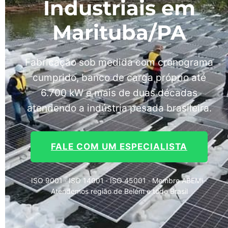
Industriais em
Marituba/PA
Fabricação sob medida com cronograma
cumprido, banco de carga próprio até
6.700 kW e mais de duas décadas
atendendo a indústria pesada brasileira.
FALE COM UM ESPECIALISTA
ISO 9001 · ISO 14001 · ISO 45001 · Membro ABEMI ·
Atendemos região de Belém e todo Brasil