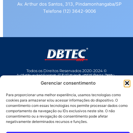
Av. Arthur dos Santos, 313, Pindamonhangaba/SP
Telefone (12) 3642-9006
Todos os Direitos Reservados 2020-2024 ©
Av Arthur dos Santos, 313 • Pq. Industrial Água Preta • Pindamonhangaba • SP • Brasil • CEP 12404-289
(12) 3642 9006
• dbtec@dbtec.com.br
Gerenciar consentimento
Para proporcionar uma melhor experiência, usamos tecnologias como
cookies para armazenar e/ou acessar informações do dispositivo. O
consentimento com essas tecnologias nos permite processar dados como
comportamento da navegação ou IDs exclusivos neste site. O não
consentimento ou a revogação do consentimento pode afetar
negativamente determinados recursos e funções.
SAC