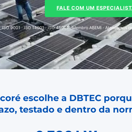
FALE COM UM ESPECIALIS
ISO 9001 · ISO 14001 · ISO 45001 · Membro ABEMI · Atendemos reg
icoré escolhe a DBTEC porqu
azo, testado e dentro da no