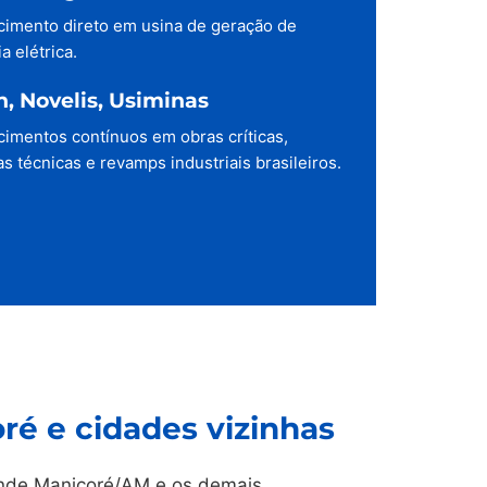
cimento direto em usina de geração de
a elétrica.
h, Novelis, Usiminas
cimentos contínuos em obras críticas,
s técnicas e revamps industriais brasileiros.
é e cidades vizinhas
de Manicoré/AM e os demais