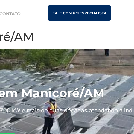
FALE COM UM ESPECIALISTA
CONTATO
oré/AM
is em Manicoré/AM
700 kW e mais de duas décadas atendendo a indú