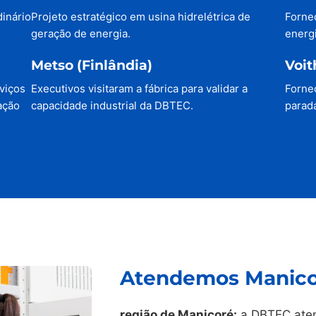
dinário
Projeto estratégico em usina hidrelétrica de
Forne
geração de energia.
energi
Metso (Finlândia)
Voit
viços
Executivos visitaram a fábrica para validar a
Forne
ação
capacidade industrial da DBTEC.
parada
Atendemos Manicor
região de Manicoré:
a DBTEC aten