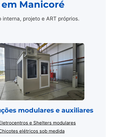
l em Manicoré
nterna, projeto e ART próprios.
uções modulares e auxiliares
Eletrocentros e Shelters modulares
Chicotes elétricos sob medida