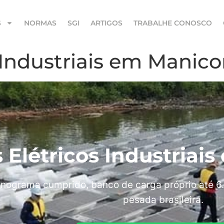
S
NORMAS
SGI
ARTIGOS
TRABALHE CONOSCO
s Industriais em Manic
s Elétricos Industria
nograma cumprido, banco de carga próprio até 6.
pesada brasileira.