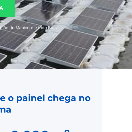
TA
ião de Manicoré e todo Brasil
e o painel chega no
rma