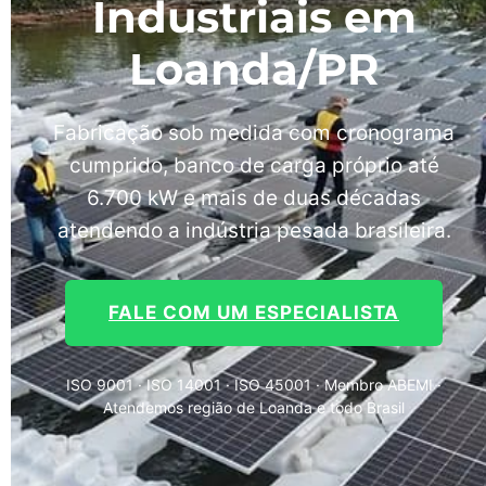
Industriais em
Loanda/PR
Fabricação sob medida com cronograma
cumprido, banco de carga próprio até
6.700 kW e mais de duas décadas
atendendo a indústria pesada brasileira.
FALE COM UM ESPECIALISTA
ISO 9001 · ISO 14001 · ISO 45001 · Membro ABEMI ·
Atendemos região de Loanda e todo Brasil