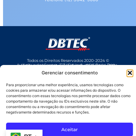
Todos os Direitos Reservados 2020-2024 ©
Av Arthur dos Santos, 313 • Pq. Industrial Água Preta • Pindamonhangaba • SP • Brasil • CEP 12404-289
(12) 3642 9006
• dbtec@dbtec.com.br
Gerenciar consentimento
Para proporcionar uma melhor experiência, usamos tecnologias como
cookies para armazenar e/ou acessar informações do dispositivo. O
consentimento com essas tecnologias nos permite processar dados como
comportamento da navegação ou IDs exclusivos neste site. O não
consentimento ou a revogação do consentimento pode afetar
negativamente determinados recursos e funções.
SAC
Aceitar