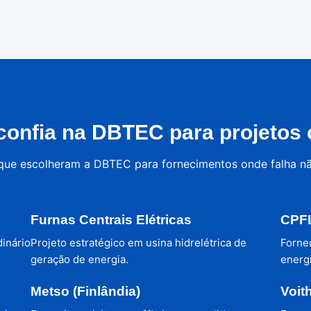
onfia na DBTEC para projetos c
 que escolheram a DBTEC para fornecimentos onde falha n
Furnas Centrais Elétricas
CPFL
dinário
Projeto estratégico em usina hidrelétrica de
Forne
geração de energia.
energi
Metso (Finlândia)
Voit