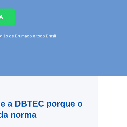
TA
gião de Brumado e todo Brasil
he a DBTEC porque o
 da norma