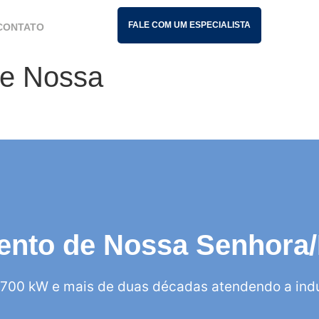
FALE COM UM ESPECIALISTA
CONTATO
 de Nossa
amento de Nossa Senhora
700 kW e mais de duas décadas atendendo a indú