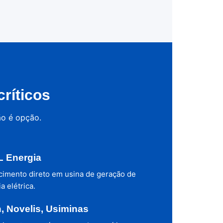
ríticos
ão é opção.
 Energia
cimento direto em usina de geração de
a elétrica.
h, Novelis, Usiminas