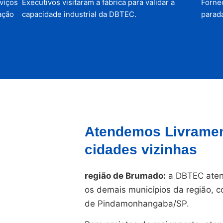
viços
Executivos visitaram a fábrica para validar a
Forne
ação
capacidade industrial da DBTEC.
parada
Atendemos Livramen
cidades vizinhas
região de Brumado:
a DBTEC aten
os demais municípios da região, c
de Pindamonhangaba/SP.