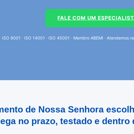
FALE COM UM ESPECIALIS
ISO 9001 · ISO 14001 · ISO 45001 · Membro ABEMI · Atendemos re
ramento de Nossa Senhora escol
hega no prazo, testado e dentro