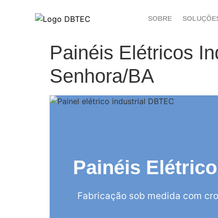
SOBRE
SOLUÇÕE
Painéis Elétricos I
Senhora/BA
Painéis Elétric
Fabricação sob medida com cro