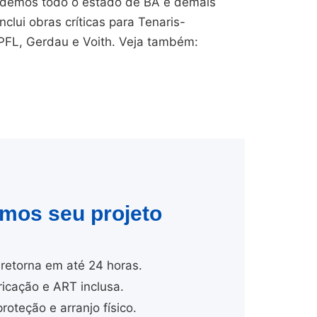
endemos todo o estado de BA e demais
nclui obras críticas para Tenaris-
CPFL, Gerdau e Voith. Veja também:
amos seu projeto
retorna em até 24 horas.
cação e ART inclusa.
proteção e arranjo físico.