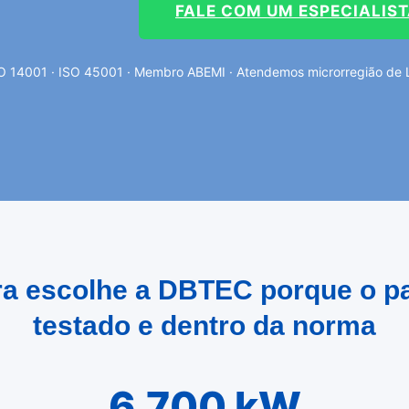
FALE COM UM ESPECIALIS
O 14001 · ISO 45001 · Membro ABEMI · Atendemos microrregião de Li
ira escolhe a DBTEC porque o pa
testado e dentro da norma
6.700 kW