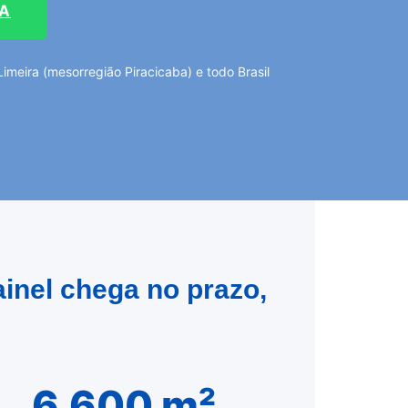
TA
meira (mesorregião Piracicaba) e todo Brasil
inel chega no prazo,
6.600 m²