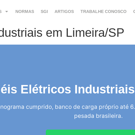
S
NORMAS
SGI
ARTIGOS
TRABALHE CONOSCO
ndustriais em Limeira/SP
éis Elétricos Industria
nograma cumprido, banco de carga próprio até 6.
pesada brasileira.