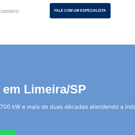
FALE COM UM ESPECIALISTA
CONTATO
is em Limeira/SP
700 kW e mais de duas décadas atendendo a indú