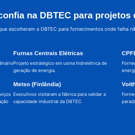
onfia na DBTEC para projetos c
 que escolheram a DBTEC para fornecimentos onde falha n
Furnas Centrais Elétricas
CPFL
dinário
Projeto estratégico em usina hidrelétrica de
Forne
geração de energia.
energi
Metso (Finlândia)
Voit
viços
Executivos visitaram a fábrica para validar a
Forne
ação
capacidade industrial da DBTEC.
parada