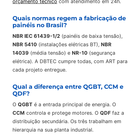
orçamento técnico
com atendimento em 24h.
Quais normas regem a fabricação de
painéis no Brasil?
NBR IEC 61439-1/2
(painéis de baixa tensão),
NBR 5410
(instalações elétricas BT),
NBR
14039
(média tensão) e
NR-10
(segurança
elétrica). A DBTEC cumpre todas, com ART para
cada projeto entregue.
Qual a diferença entre QGBT, CCM e
QDF?
O
QGBT
é a entrada principal de energia. O
CCM
controla e protege motores. O
QDF
faz a
distribuição secundária. Os três trabalham em
hierarquia na sua planta industrial.