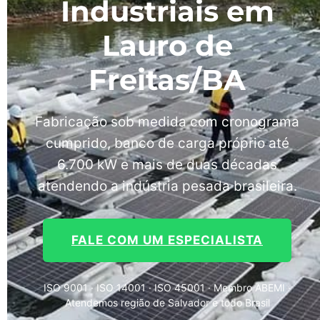
Industriais em
Lauro de
Freitas/BA
Fabricação sob medida com cronograma
cumprido, banco de carga próprio até
6.700 kW e mais de duas décadas
atendendo a indústria pesada brasileira.
FALE COM UM ESPECIALISTA
ISO 9001 · ISO 14001 · ISO 45001 · Membro ABEMI ·
Atendemos região de Salvador e todo Brasil