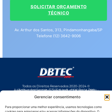
SOLICITAR ORÇAMENTO
TÉCNICO
Av. Arthur dos Santos, 313, Pindamonhangaba/SP
Telefone (12) 3642-9006
Todos os Direitos Reservados 2020-2024 ©
Av Arthur dos Santos, 313 • Pq. Industrial Água Preta • Pindamonhangaba • SP • Brasil • CEP 12404-289
(12) 3642 9006
• dbtec@dbtec.com.br
Gerenciar consentimento
Para proporcionar uma melhor experiência, usamos tecnologias como
cookies para armazenar e/ou acessar informações do dispositivo. O