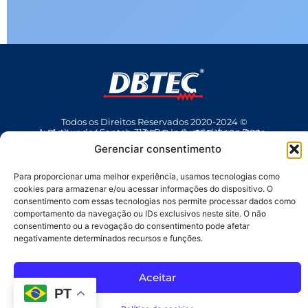
Todos os Direitos Reservados 2020-2024 ©
Av Arthur dos Santos, 313 • Pq. Industrial Água Preta • Pindamonhangaba • SP • Brasil • CEP 12404-289
(12) 3642 9006
• dbtec@dbtec.com.br
Gerenciar consentimento
Para proporcionar uma melhor experiência, usamos tecnologias como
cookies para armazenar e/ou acessar informações do dispositivo. O
consentimento com essas tecnologias nos permite processar dados como
comportamento da navegação ou IDs exclusivos neste site. O não
consentimento ou a revogação do consentimento pode afetar
negativamente determinados recursos e funções.
SAC
Aceitar
PT