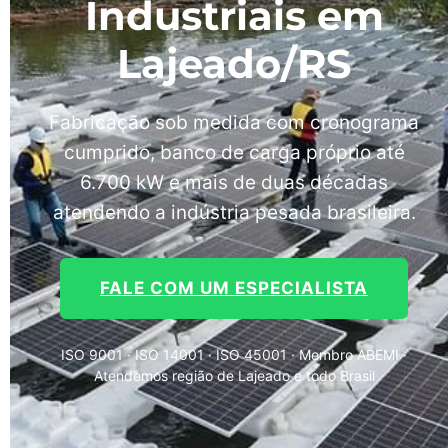
Industriais em
Lajeado/RS
Fabricação sob medida com cronograma
cumprido, banco de carga próprio até
6.700 kW e mais de duas décadas
atendendo a indústria pesada brasileira.
FALE COM UM ESPECIALISTA
ISO 9001 · ISO 14001 · ISO 45001 · Membro ABEMI ·
Atendemos região de Lajeado e todo Brasil