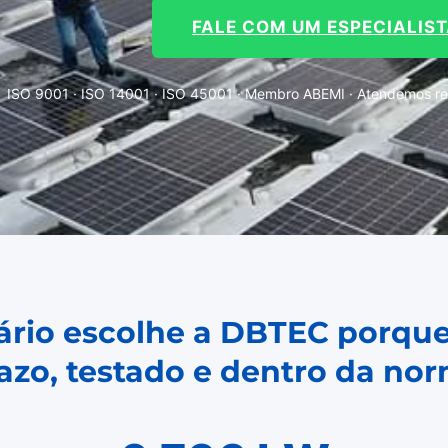
FALE COM UM ESPECIALIS
ISO 9001 · ISO 14001 · ISO 45001 · Membro ABEMI · Atendemos re
dário escolhe a DBTEC porque
azo, testado e dentro da no