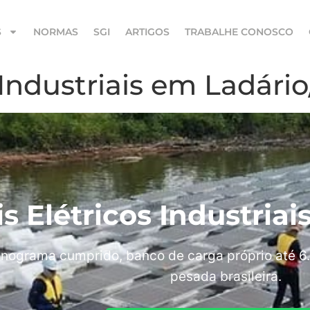
S
NORMAS
SGI
ARTIGOS
TRABALHE CONOSCO
 Industriais em Ladári
is Elétricos Industria
nograma cumprido, banco de carga próprio até 6.
pesada brasileira.