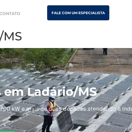
FALE COM UM ESPECIALISTA
CONTATO
o/MS
is em Ladário/MS
700 kW e mais de duas décadas atendendo a indú