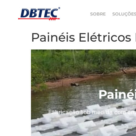
SOBRE
SOLUÇÕE
Painéis Elétricos
Painé
Fabricação sob medida com cro