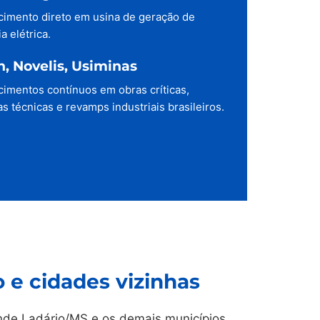
cimento direto em usina de geração de
a elétrica.
h, Novelis, Usiminas
cimentos contínuos em obras críticas,
s técnicas e revamps industriais brasileiros.
 e cidades vizinhas
de Ladário/MS e os demais municípios