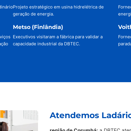
dinário
Projeto estratégico em usina hidrelétrica de
Forne
geração de energia.
energi
Metso (Finlândia)
Voit
viços
Executivos visitaram a fábrica para validar a
Forne
ação
capacidade industrial da DBTEC.
parada
Atendemos Ladário
região de Corumbá:
a DBTEC aten