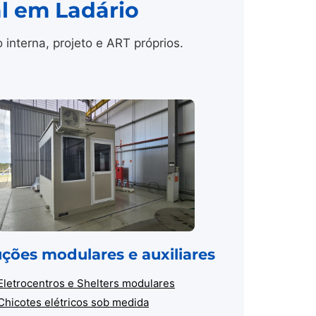
al em Ladário
nterna, projeto e ART próprios.
uções modulares e auxiliares
Eletrocentros e Shelters modulares
Chicotes elétricos sob medida