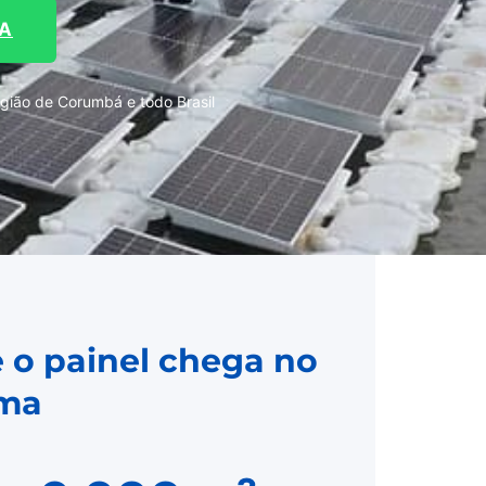
TA
gião de Corumbá e todo Brasil
 o painel chega no
rma