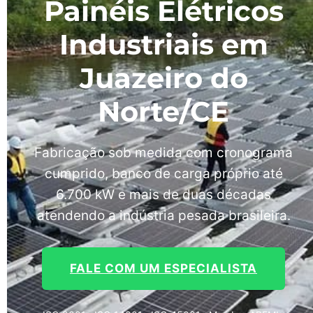
Painéis Elétricos
Industriais em
Juazeiro do
Norte/CE
Fabricação sob medida com cronograma
cumprido, banco de carga próprio até
6.700 kW e mais de duas décadas
atendendo a indústria pesada brasileira.
FALE COM UM ESPECIALISTA