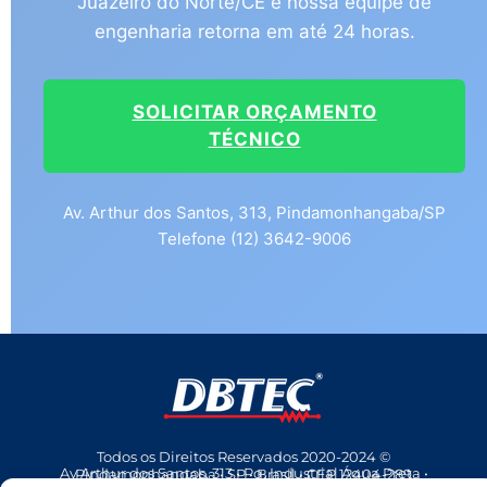
Juazeiro do Norte/CE e nossa equipe de
engenharia retorna em até 24 horas.
SOLICITAR ORÇAMENTO
TÉCNICO
Av. Arthur dos Santos, 313, Pindamonhangaba/SP
Telefone (12) 3642-9006
Todos os Direitos Reservados 2020-2024 ©
Av Arthur dos Santos, 313 • Pq. Industrial Água Preta • Pindamonhangaba • SP • Brasil • CEP 12404-289