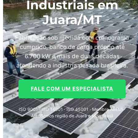
Industriais em
Juara/MT
Fabricação sob medida com cronograma
cumprido, banco de carga próprio até
6.700 kW e mais de duas décadas
atendendo a indústria pesada brasileira.
FALE COM UM ESPECIALISTA
ISO 9001 · ISO 14001 · ISO 45001 · Membro ABEMI ·
Atendemos região de Juara e todo Brasil