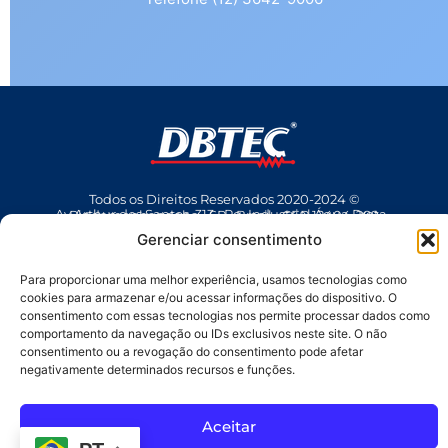
Todos os Direitos Reservados 2020-2024 ©
Av Arthur dos Santos, 313 • Pq. Industrial Água Preta • Pindamonhangaba • SP • Brasil • CEP 12404-289
(12) 3642 9006
• dbtec@dbtec.com.br
Gerenciar consentimento
Para proporcionar uma melhor experiência, usamos tecnologias como
cookies para armazenar e/ou acessar informações do dispositivo. O
consentimento com essas tecnologias nos permite processar dados como
comportamento da navegação ou IDs exclusivos neste site. O não
consentimento ou a revogação do consentimento pode afetar
negativamente determinados recursos e funções.
SAC
Aceitar