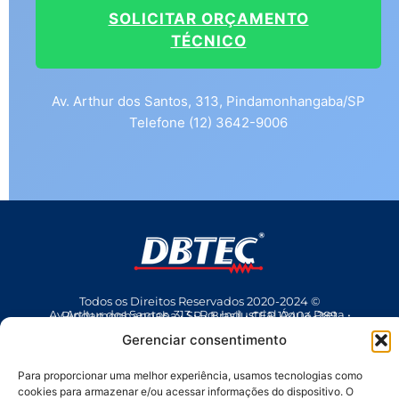
SOLICITAR ORÇAMENTO
TÉCNICO
Av. Arthur dos Santos, 313, Pindamonhangaba/SP
Telefone (12) 3642-9006
Todos os Direitos Reservados 2020-2024 ©
Av Arthur dos Santos, 313 • Pq. Industrial Água Preta • Pindamonhangaba • SP • Brasil • CEP 12404-289
(12) 3642 9006
• dbtec@dbtec.com.br
Gerenciar consentimento
Para proporcionar uma melhor experiência, usamos tecnologias como
cookies para armazenar e/ou acessar informações do dispositivo. O