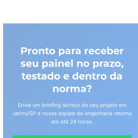
Pronto para receber
seu painel no prazo,
testado e dentro da
norma?
Envie um briefing técnico do seu projeto em
Jarinu/SP e nossa equipe de engenharia retorna
em até 24 horas.