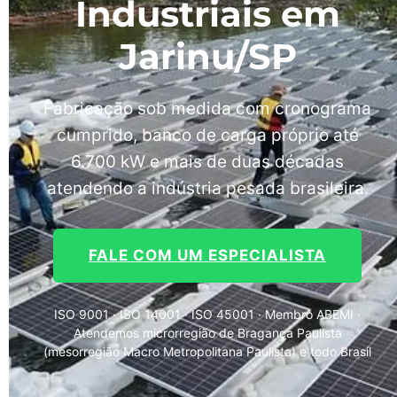
Industriais em
Jarinu/SP
Fabricação sob medida com cronograma
cumprido, banco de carga próprio até
6.700 kW e mais de duas décadas
atendendo a indústria pesada brasileira.
FALE COM UM ESPECIALISTA
ISO 9001 · ISO 14001 · ISO 45001 · Membro ABEMI ·
Atendemos microrregião de Bragança Paulista
(mesorregião Macro Metropolitana Paulista) e todo Brasil