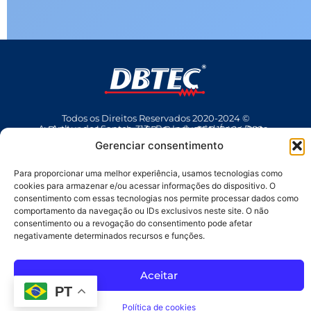
Todos os Direitos Reservados 2020-2024 ©
Av Arthur dos Santos, 313 • Pq. Industrial Água Preta • Pindamonhangaba • SP • Brasil • CEP 12404-289
(12) 3642 9006
• dbtec@dbtec.com.br
Gerenciar consentimento
Para proporcionar uma melhor experiência, usamos tecnologias como
cookies para armazenar e/ou acessar informações do dispositivo. O
consentimento com essas tecnologias nos permite processar dados como
comportamento da navegação ou IDs exclusivos neste site. O não
consentimento ou a revogação do consentimento pode afetar
negativamente determinados recursos e funções.
SAC
Aceitar
PT
Política de cookies