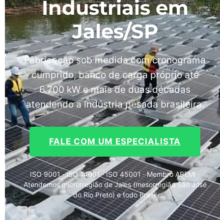
Industriais em
Jales/SP
Fabricação sob medida com cronograma
cumprido, banco de carga próprio até
6.700 kW e mais de duas décadas
atendendo a indústria pesada brasileira.
FALE COM UM ESPECIALISTA
ISO 9001 · ISO 14001 · ISO 45001 · Membro ABEMI ·
Atendemos microrregião de Jales (mesorregião São José
do Rio Preto) e todo Brasil