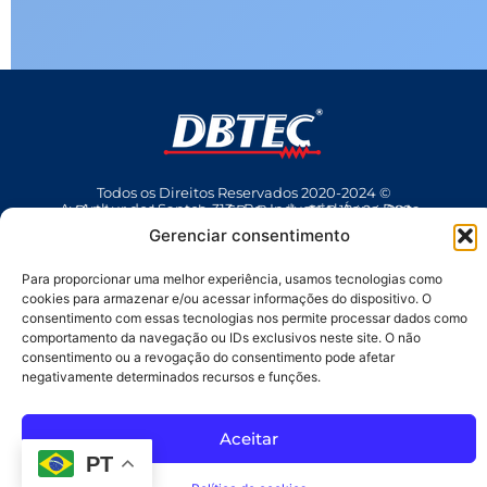
Todos os Direitos Reservados 2020-2024 ©
Av Arthur dos Santos, 313 • Pq. Industrial Água Preta • Pindamonhangaba • SP • Brasil • CEP 12404-289
(12) 3642 9006
• dbtec@dbtec.com.br
Gerenciar consentimento
Para proporcionar uma melhor experiência, usamos tecnologias como
cookies para armazenar e/ou acessar informações do dispositivo. O
consentimento com essas tecnologias nos permite processar dados como
comportamento da navegação ou IDs exclusivos neste site. O não
consentimento ou a revogação do consentimento pode afetar
negativamente determinados recursos e funções.
SAC
Aceitar
PT