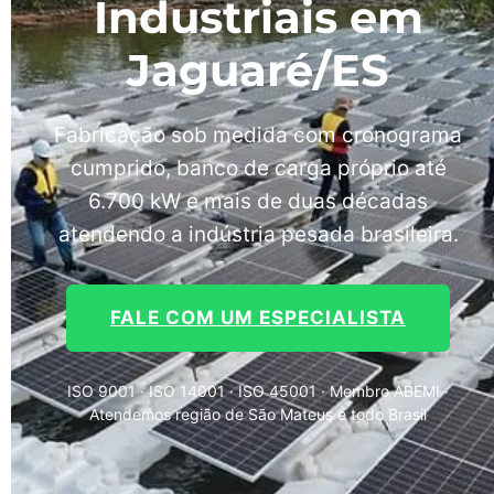
Industriais em
Jaguaré/ES
Fabricação sob medida com cronograma
cumprido, banco de carga próprio até
6.700 kW e mais de duas décadas
atendendo a indústria pesada brasileira.
FALE COM UM ESPECIALISTA
ISO 9001 · ISO 14001 · ISO 45001 · Membro ABEMI ·
Atendemos região de São Mateus e todo Brasil