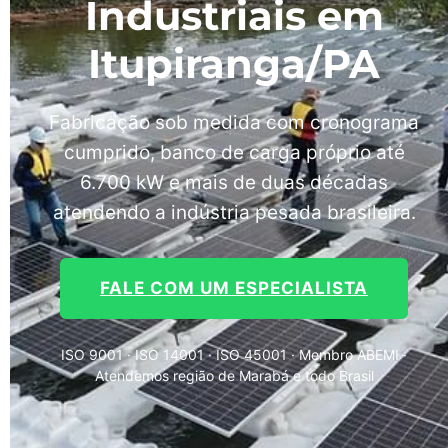
Industriais em
Itupiranga/PA
Fabricação sob medida com cronograma
cumprido, banco de carga próprio até
6.700 kW e mais de duas décadas
atendendo a indústria pesada brasileira.
FALE COM UM ESPECIALISTA
ISO 9001 · ISO 14001 · ISO 45001 · Membro ABEMI ·
Atendemos região de Marabá e todo Brasil