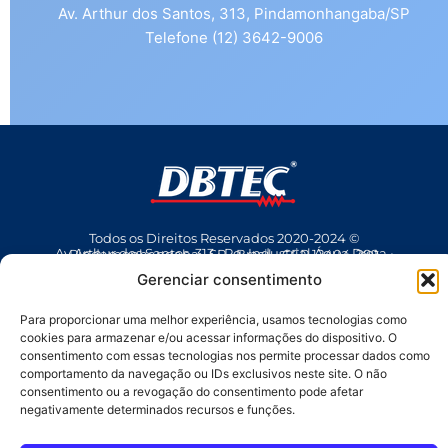
Av. Arthur dos Santos, 313, Pindamonhangaba/SP
Telefone (12) 3642-9006
Todos os Direitos Reservados 2020-2024 ©
Av Arthur dos Santos, 313 • Pq. Industrial Água Preta • Pindamonhangaba • SP • Brasil • CEP 12404-289
(12) 3642 9006
• dbtec@dbtec.com.br
Gerenciar consentimento
Para proporcionar uma melhor experiência, usamos tecnologias como
cookies para armazenar e/ou acessar informações do dispositivo. O
consentimento com essas tecnologias nos permite processar dados como
comportamento da navegação ou IDs exclusivos neste site. O não
consentimento ou a revogação do consentimento pode afetar
negativamente determinados recursos e funções.
SAC