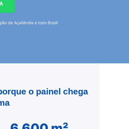
TA
ão de Açailândia e todo Brasil
porque o painel chega
rma
6.600 m²