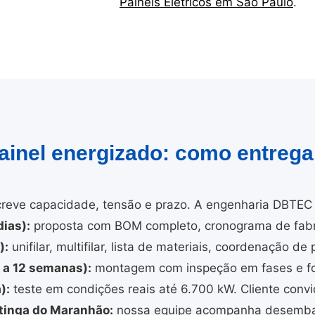
Painéis Elétricos em São Paulo
.
painel energizado: como entreg
reve capacidade, tensão e prazo. A engenharia DBTEC 
ias):
proposta com BOM completo, cronograma de fabri
):
unifilar, multifilar, lista de materiais, coordenação de 
4 a 12 semanas):
montagem com inspeção em fases e fo
):
teste em condições reais até 6.700 kW. Cliente convi
tinga do Maranhão:
nossa equipe acompanha desembarq