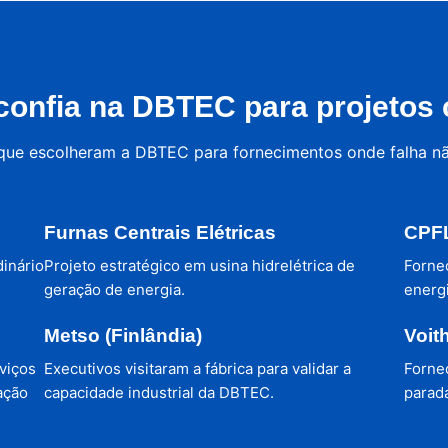
onfia na DBTEC para projetos c
 que escolheram a DBTEC para fornecimentos onde falha n
Furnas Centrais Elétricas
CPFL
dinário
Projeto estratégico em usina hidrelétrica de
Forne
geração de energia.
energi
Metso (Finlândia)
Voit
viços
Executivos visitaram a fábrica para validar a
Forne
ação
capacidade industrial da DBTEC.
parada