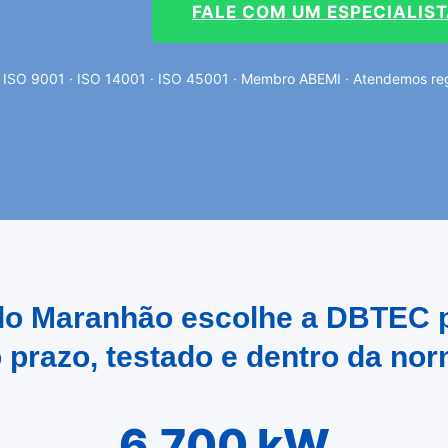
FALE COM UM ESPECIALIS
ISO 9001 · ISO 14001 · ISO 45001 · Membro ABEMI · Atendemos regi
a do Maranhão escolhe a DBTEC 
 prazo, testado e dentro da no
6.700 kW