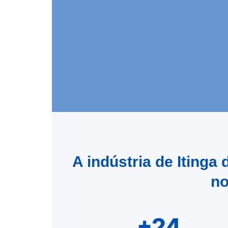
A indústria de Iting
no
+24