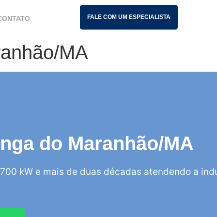
FALE COM UM ESPECIALISTA
CONTATO
Maranhão/MA
Itinga do Maranhão/MA
700 kW e mais de duas décadas atendendo a indú