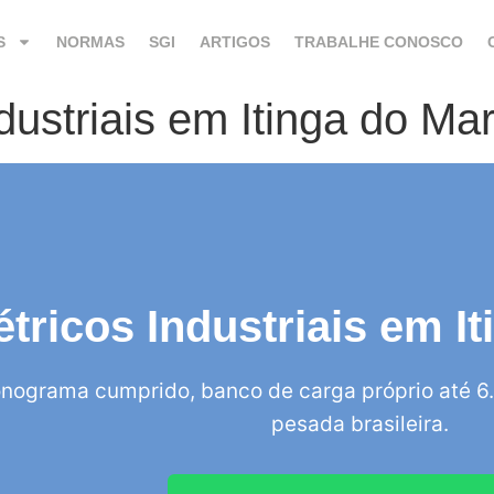
S
NORMAS
SGI
ARTIGOS
TRABALHE CONOSCO
ndustriais em Itinga do 
étricos Industriais em 
nograma cumprido, banco de carga próprio até 6.
pesada brasileira.