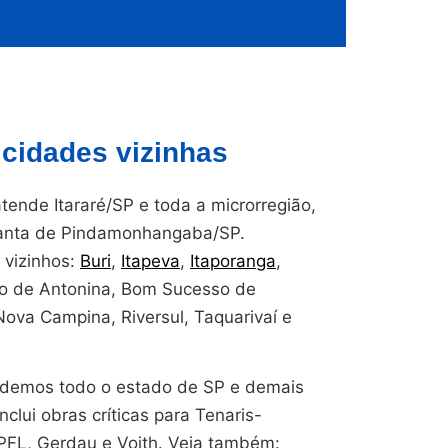
 cidades vizinhas
ende Itararé/SP e toda a microrregião,
planta de Pindamonhangaba/SP.
vizinhos:
Buri
,
Itapeva
,
Itaporanga
,
ão de Antonina, Bom Sucesso de
Nova Campina, Riversul, Taquarivaí e
endemos todo o estado de SP e demais
nclui obras críticas para Tenaris-
CPFL, Gerdau e Voith. Veja também: