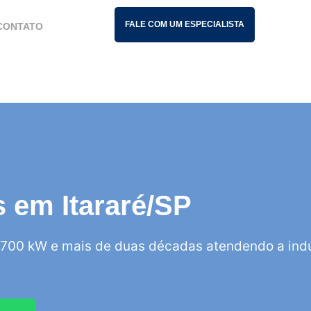
FALE COM UM ESPECIALISTA
CONTATO
s em Itararé/SP
700 kW e mais de duas décadas atendendo a indú