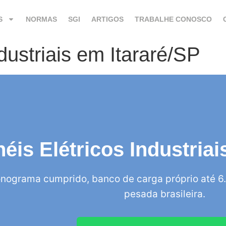
S
NORMAS
SGI
ARTIGOS
TRABALHE CONOSCO
dustriais em Itararé/SP
néis Elétricos Industriai
nograma cumprido, banco de carga próprio até 6.
pesada brasileira.