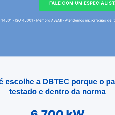
FALE COM UM ESPECIALIS
 14001 · ISO 45001 · Membro ABEMI · Atendemos microrregião de Ita
aré escolhe a DBTEC porque o pa
testado e dentro da norma
6.700 kW