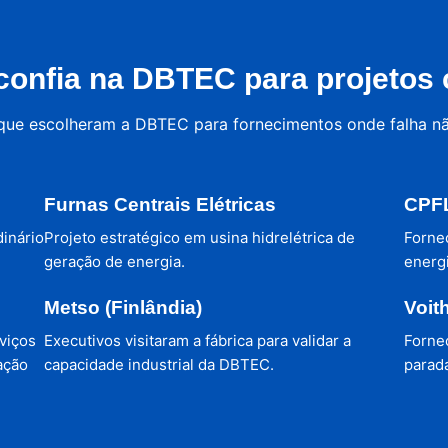
onfia na DBTEC para projetos c
 que escolheram a DBTEC para fornecimentos onde falha n
Furnas Centrais Elétricas
CPFL
dinário
Projeto estratégico em usina hidrelétrica de
Forne
geração de energia.
energi
Metso (Finlândia)
Voit
viços
Executivos visitaram a fábrica para validar a
Forne
ação
capacidade industrial da DBTEC.
parada