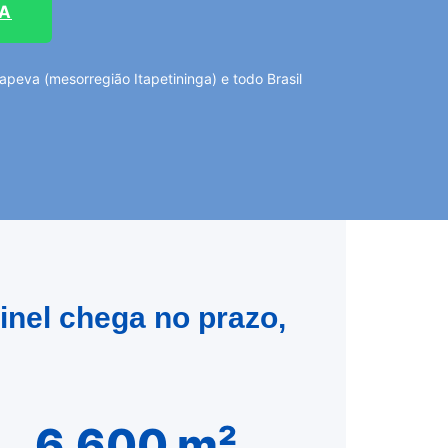
TA
peva (mesorregião Itapetininga) e todo Brasil
inel chega no prazo,
6.600 m²